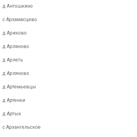
д Антошкино
с Арзамасцево
д Ариково
д Арланово
д Арлеть
д Арляново
д Артемьевцы
д Артенки
д Артык
с Архангельское