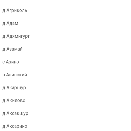
д Агриколь
д Адам
д Адямигурт
д Азамай
с Азино
п Азинский
д Акаршур
д Акилово
д Аксакшур
д Аксарино