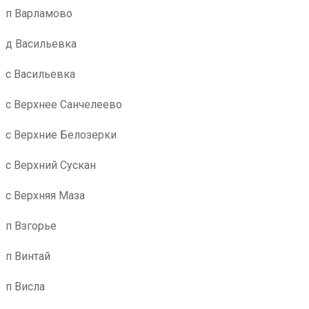
п Варламово
д Васильевка
с Васильевка
с Верхнее Санчелеево
с Верхние Белозерки
с Верхний Сускан
с Верхняя Маза
п Взгорье
п Винтай
п Висла