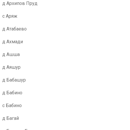
д Архипов Пруд
с Аряж
д Атабаево
д Ахмади
д Ашша
д Аяшур
д Бабашур
д Бабино
с Бабино
д Багай