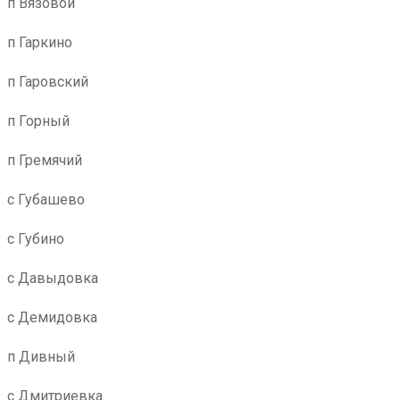
п Вязовой
п Гаркино
п Гаровский
п Горный
п Гремячий
с Губашево
с Губино
с Давыдовка
с Демидовка
п Дивный
с Дмитриевка