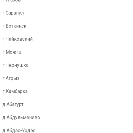
г Сарапул
г Воткинск
г Чайковский
г Можга
г Чернушка
г Агрыз
г Камбарка
д Абагурт
д Абдульменево
д Абдэс-Урдэс