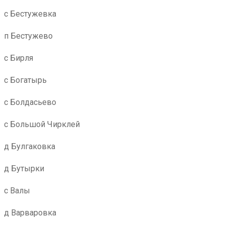
с Бестужевка
п Бестужево
с Бирля
с Богатырь
с Болдасьево
с Большой Чирклей
д Булгаковка
д Бутырки
с Валы
д Варваровка