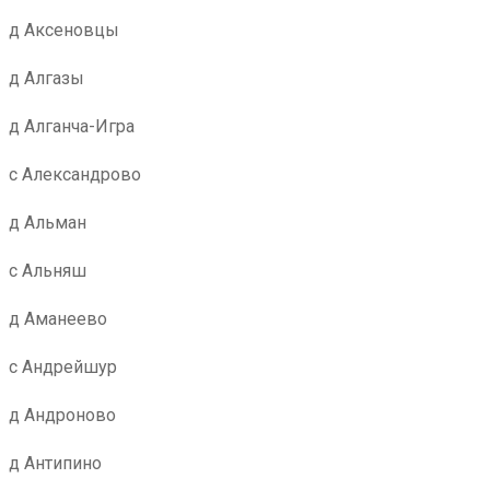
д Аксеновцы
д Алгазы
д Алганча-Игра
с Александрово
д Альман
с Альняш
д Аманеево
с Андрейшур
д Андроново
д Антипино