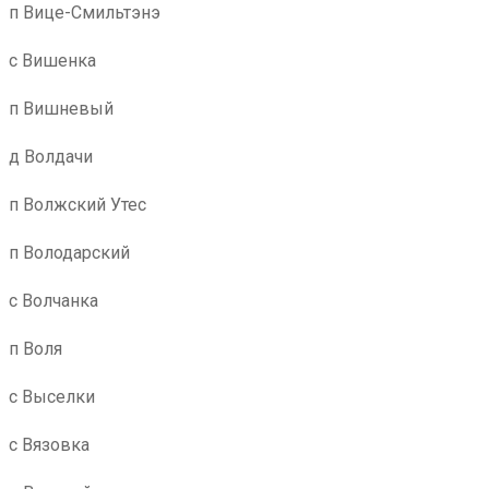
п Вице-Смильтэнэ
с Вишенка
п Вишневый
д Волдачи
п Волжский Утес
п Володарский
с Волчанка
п Воля
с Выселки
с Вязовка