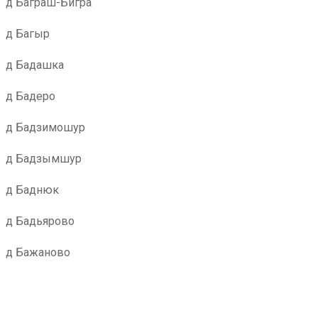
д Баграш-Бигра
д Багыр
д Бадашка
д Бадеро
д Бадзимошур
д Бадзымшур
д Баднюк
д Бадьярово
д Бажаново