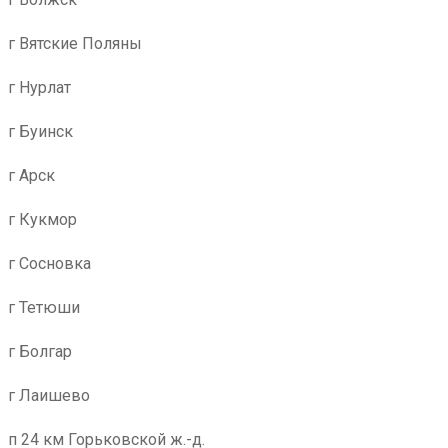
г Вятские Поляны
г Нурлат
г Буинск
г Арск
г Кукмор
г Сосновка
г Тетюши
г Болгар
г Лаишево
п 24 км Горьковской ж.-д.