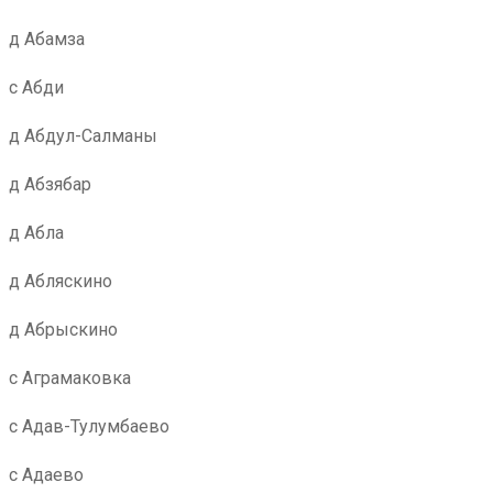
д Абамза
с Абди
д Абдул-Салманы
д Абзябар
д Абла
д Абляскино
д Абрыскино
с Аграмаковка
с Адав-Тулумбаево
с Адаево