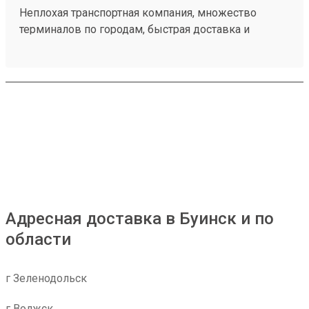
Неплохая транспортная компания, множество
терминалов по городам, быстрая доставка и
демократичные цены, груз доставили в целости и
сохранности, быстро забрал на складе.
Единственный наверно минус это платный въезд
на территорию, но я не уверен что это сделала сама
компания Мой заказ 260373839
Адресная доставка в Буинск и по
области
г Зеленодольск
г Волжск