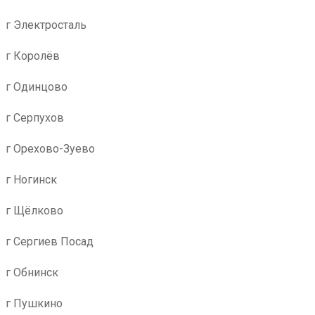
г Электросталь
г Королёв
г Одинцово
г Серпухов
г Орехово-Зуево
г Ногинск
г Щёлково
г Сергиев Посад
г Обнинск
г Пушкино