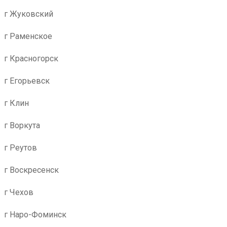
г Жуковский
г Раменское
г Красногорск
г Егорьевск
г Клин
г Воркута
г Реутов
г Воскресенск
г Чехов
г Наро-Фоминск