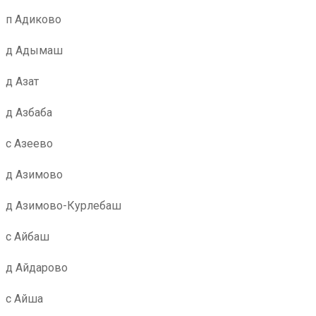
п Адиково
д Адымаш
д Азат
д Азбаба
с Азеево
д Азимово
д Азимово-Курлебаш
с Айбаш
д Айдарово
с Айша