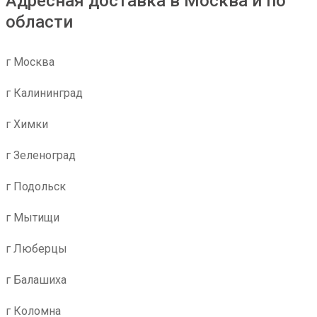
Адресная доставка в Москва и по
области
г Москва
г Калининград
г Химки
г Зеленоград
г Подольск
г Мытищи
г Люберцы
г Балашиха
г Коломна