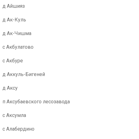
д Айшияз
д Ак-Куль
д Ак-Чишма
с Акбулатово
с Акбуре
д Аккуль-Бигеней
д Аксу
п Аксубаевского лесозавода
с Аксумла
с Алабердино