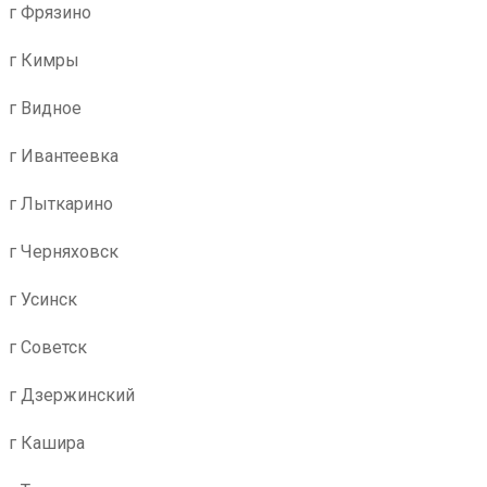
г Фрязино
г Кимры
г Видное
г Ивантеевка
г Лыткарино
г Черняховск
г Усинск
г Советск
г Дзержинский
г Кашира