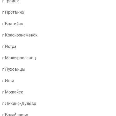
г Троицк
г Протвино
г Балтийск
г Краснознаменск
г Истра
г Малоярославец
г Луховицы
г Инта
г Можайск
г Ликино-Дулёво
г Балабаново