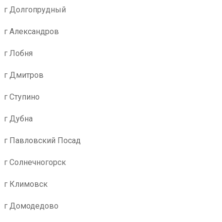
г Долгопрудный
г Александров
г Лобня
г Дмитров
г Ступино
г Дубна
г Павловский Посад
г Солнечногорск
г Климовск
г Домодедово