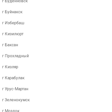
г Буденновск
г Буйнакск
г Избербаш
г Кизилюрт
г Баксан
г Прохладный
г Кизляр
г Карабулак
г Урус-Мартан
г Зеленокумск
г Моздок