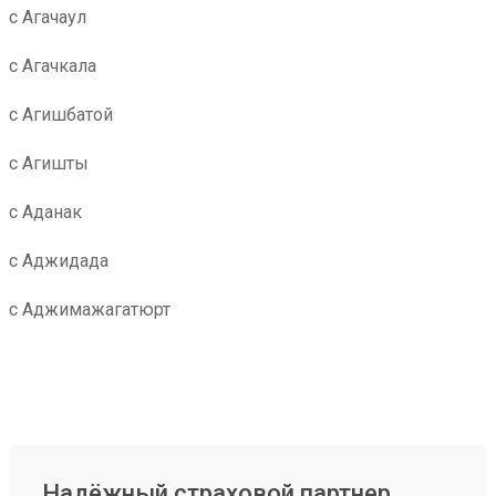
с Агачаул
с Агачкала
с Агишбатой
с Агишты
с Аданак
с Аджидада
с Аджимажагатюрт
Надёжный страховой партнер