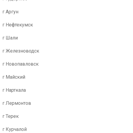
г Аргун
г Нефтекумск
г Шали
г Железноводск
г Новопавловск
г Майский
г Нарткала
г Лермонтов
г Терек
г Курчалой