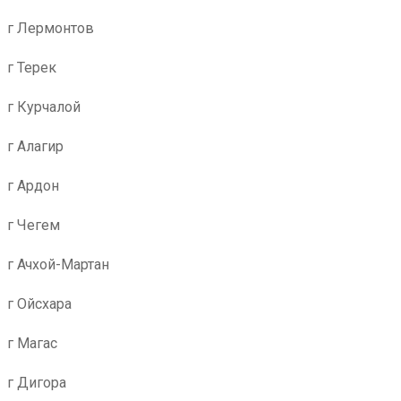
г Лермонтов
г Терек
г Курчалой
г Алагир
г Ардон
г Чегем
г Ачхой-Мартан
г Ойсхара
г Магас
г Дигора