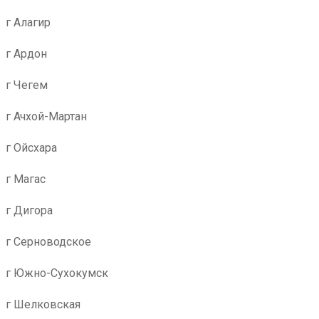
г Алагир
г Ардон
г Чегем
г Ачхой-Мартан
г Ойсхара
г Магас
г Дигора
г Серноводское
г Южно-Сухокумск
г Шелковская