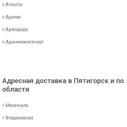
с Агишты
с Аданак
с Аджидада
с Аджимажагатюрт
Адресная доставка в Пятигорск и по
области
г Махачкала
г Владикавказ