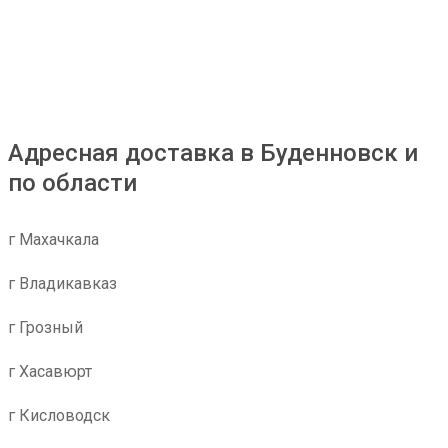
больших грузов, из-за его отсутствия не заказываю
большие товары через эту ТК. Один из грузов
который я забирал: №230953002
Адресная доставка в Буденновск и
по области
г Махачкала
г Владикавказ
г Грозный
г Хасавюрт
г Кисловодск