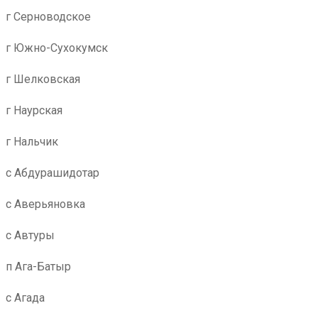
г Серноводское
г Южно-Сухокумск
г Шелковская
г Наурская
г Нальчик
с Абдурашидотар
с Аверьяновка
с Автуры
п Ага-Батыр
с Агада