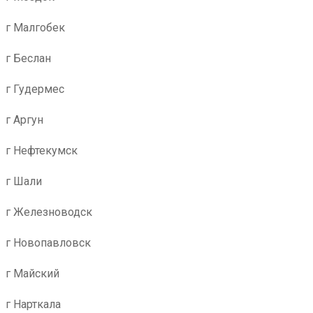
г Малгобек
г Беслан
г Гудермес
г Аргун
г Нефтекумск
г Шали
г Железноводск
г Новопавловск
г Майский
г Нарткала