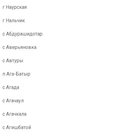
г Наурская
г Нальчик
с Абдурашидотар
с Аверьяновка
с Автуры
п Ага-Батыр
с Агада
с Агачаул
с Агачкала
с Агишбатой