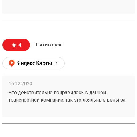
заморочек. Получаю не первый раз,всем
доволен.240937702
4
Пятигорск
16.12.2023
Что действительно понравилось в данной
транспортной компании, так это лояльные цены за
транспортировку товаров, ещё отмечу
доброжелательное отношение работников склада
к получателям грузов. Чего действительно не
хватает, так это вилочного погрузчика, с помощью
которого можно было бы осуществлять забор