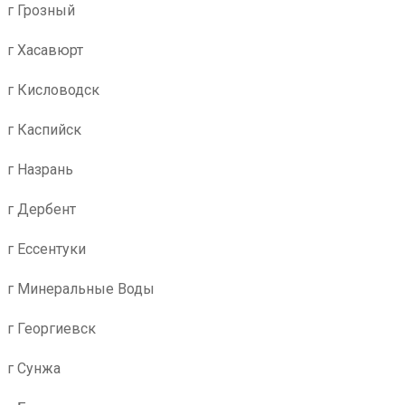
г Грозный
г Хасавюрт
г Кисловодск
г Каспийск
г Назрань
г Дербент
г Ессентуки
г Минеральные Воды
г Георгиевск
г Сунжа