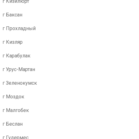
г Кизилюрт
г Баксан
г Прохладный
г Кизляр
г Карабулак
г Урус-Мартан
г Зеленокумск
г Моздок
г Малгобек
г Беслан
г Гудермес