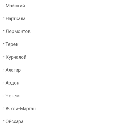
г Майский
г Нарткала
г Лермонтов
г Терек
г Курчалой
г Алагир
г Ардон
г Чегем
г Ачхой-Мартан
г Ойсхара