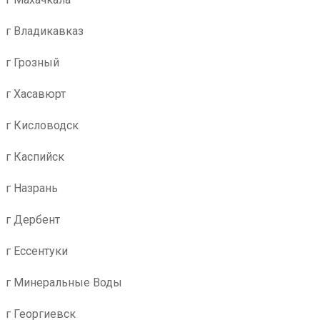
г Владикавказ
г Грозный
г Хасавюрт
г Кисловодск
г Каспийск
г Назрань
г Дербент
г Ессентуки
г Минеральные Воды
г Георгиевск