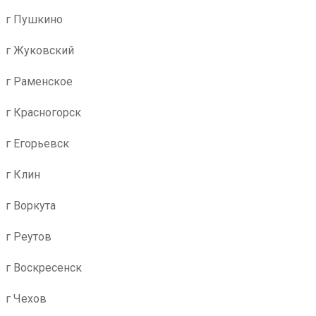
г Пушкино
г Жуковский
г Раменское
г Красногорск
г Егорьевск
г Клин
г Воркута
г Реутов
г Воскресенск
г Чехов