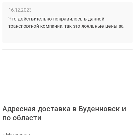
16.12.2023
Что действительно понравилось в данной
транспортной компании, так это лояльные цены за
транспортировку товаров, ещё отмечу
доброжелательное отношение работников склада
к получателям грузов. Чего действительно не
хватает, так это вилочного погрузчика, с помощью
которого можно было бы осуществлять забор
больших грузов, из-за его отсутствия не заказываю
большие товары через эту ТК. Один из грузов
который я забирал: №230953002
Адресная доставка в Буденновск и
по области
г Махачкала