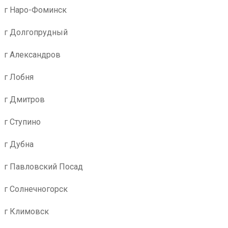
г Наро-Фоминск
г Долгопрудный
г Александров
г Лобня
г Дмитров
г Ступино
г Дубна
г Павловский Посад
г Солнечногорск
г Климовск