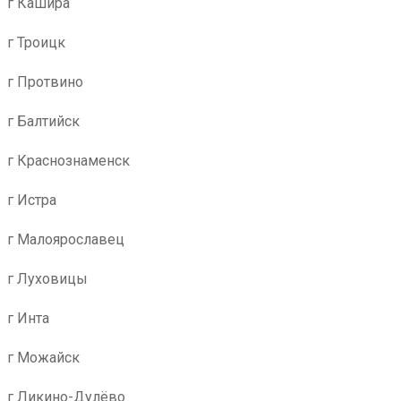
г Кашира
г Троицк
г Протвино
г Балтийск
г Краснознаменск
г Истра
г Малоярославец
г Луховицы
г Инта
г Можайск
г Ликино-Дулёво