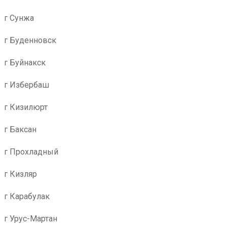
г Сунжа
г Буденновск
г Буйнакск
г Избербаш
г Кизилюрт
г Баксан
г Прохладный
г Кизляр
г Карабулак
г Урус-Мартан