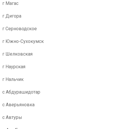
г Магас
г Дигора
г Серноводское
г Южно-Сухокумск
г Шелковская
г Наурская
г Нальчик
с Абдурашидотар
с Аверьяновка
с Автуры