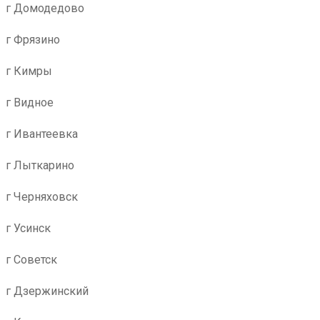
г Домодедово
г Фрязино
г Кимры
г Видное
г Ивантеевка
г Лыткарино
г Черняховск
г Усинск
г Советск
г Дзержинский