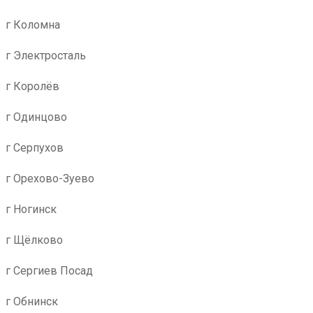
г Коломна
г Электросталь
г Королёв
г Одинцово
г Серпухов
г Орехово-Зуево
г Ногинск
г Щёлково
г Сергиев Посад
г Обнинск