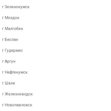
г Зеленокумск
г Моздок
г Малгобек
г Беслан
г Гудермес
г Аргун
г Нефтекумск
г Шали
г Железноводск
г Новопавловск