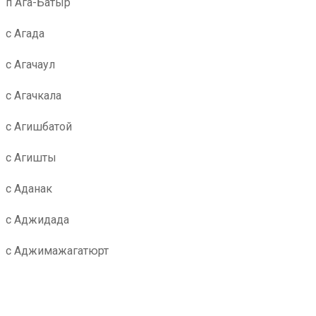
п Ага-Батыр
с Агада
с Агачаул
с Агачкала
с Агишбатой
с Агишты
с Аданак
с Аджидада
с Аджимажагатюрт