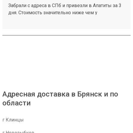
Забрали с адреса в СПб и привезли в Апатиты за 3
дня. Стоимость значительно ниже чем у
конкурентов. Нет очередей на выдаче . Своя
эстакада. В общем теперь работаю только с этой
компанией! Номер заказа 260691900.
Адресная доставка в Брянск и по
области
г Клинцы
г Новозыбков