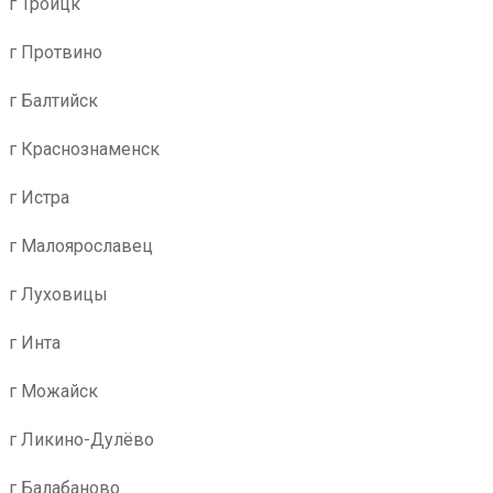
г Троицк
г Протвино
г Балтийск
г Краснознаменск
г Истра
г Малоярославец
г Луховицы
г Инта
г Можайск
г Ликино-Дулёво
г Балабаново