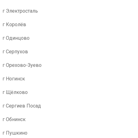
г Электросталь
г Королёв
г Одинцово
г Серпухов
г Орехово-Зуево
г Ногинск
г Щёлково
г Сергиев Посад
г Обнинск
г Пушкино