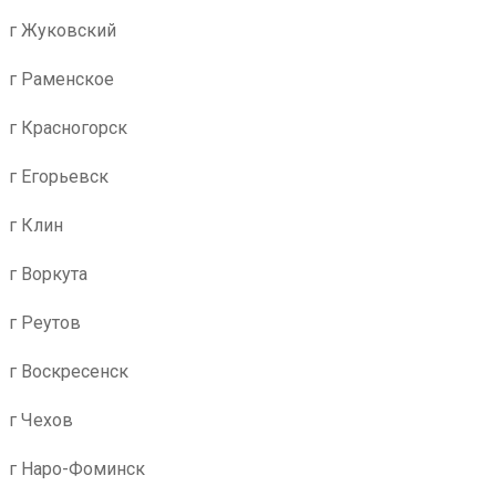
г Жуковский
г Раменское
г Красногорск
г Егорьевск
г Клин
г Воркута
г Реутов
г Воскресенск
г Чехов
г Наро-Фоминск