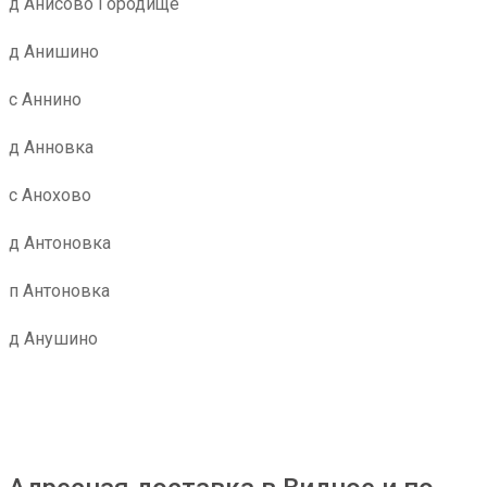
д Анисово Городище
д Анишино
с Аннино
д Анновка
с Анохово
д Антоновка
п Антоновка
д Анушино