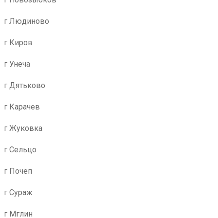
г Людиново
г Киров
г Унеча
г Дятьково
г Карачев
г Жуковка
г Сельцо
г Почеп
г Сураж
г Мглин