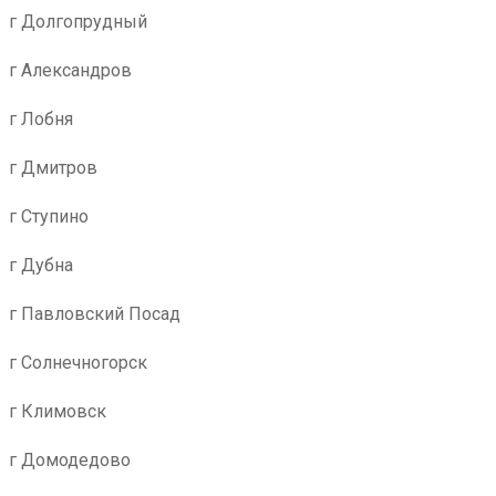
г Долгопрудный
г Александров
г Лобня
г Дмитров
г Ступино
г Дубна
г Павловский Посад
г Солнечногорск
г Климовск
г Домодедово