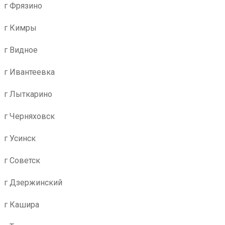
г Фрязино
г Кимры
г Видное
г Ивантеевка
г Лыткарино
г Черняховск
г Усинск
г Советск
г Дзержинский
г Кашира