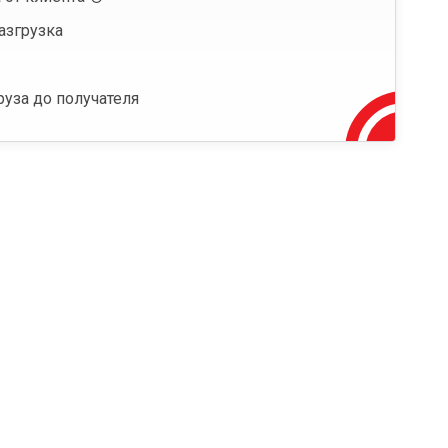
азгрузка
руза до получателя