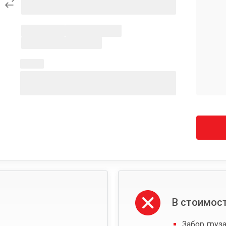
В стоимост
Забор груза