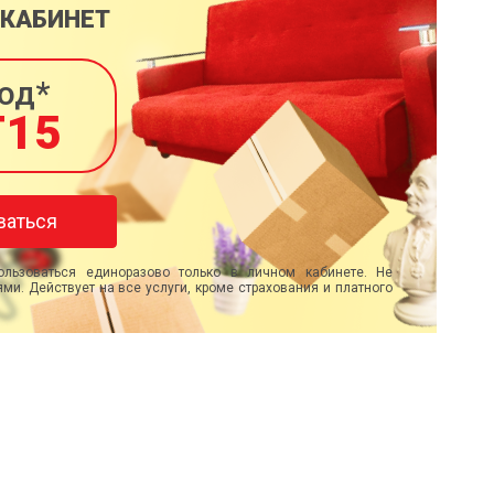
 КАБИНЕТ
од*
T15
ваться
льзоваться единоразово только в личном кабинете. Не
ми. Действует на все услуги, кроме страхования и платного