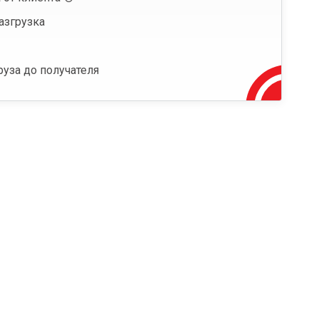
азгрузка
руза до получателя