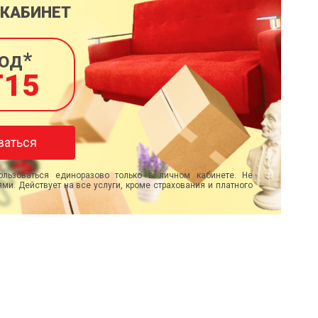
 КАБИНЕТ
од*
T15
ваться
льзоваться единоразово только в личном кабинете. Не
ми. Действует на все услуги, кроме страхования и платного