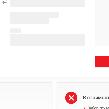
В стоимост
Забор груза