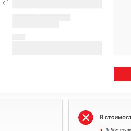
В стоимост
Забор груза