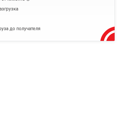
азгрузка
руза до получателя