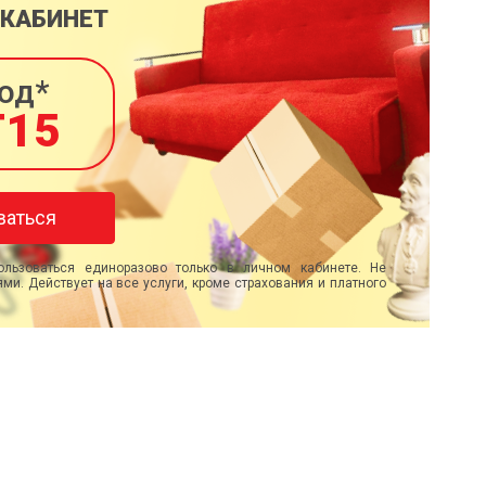
 КАБИНЕТ
од*
T15
ваться
льзоваться единоразово только в личном кабинете. Не
ми. Действует на все услуги, кроме страхования и платного