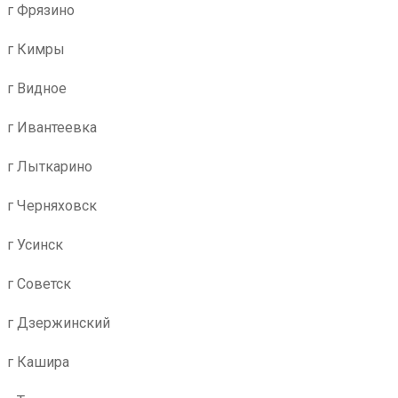
г Фрязино
г Кимры
г Видное
г Ивантеевка
г Лыткарино
г Черняховск
г Усинск
г Советск
г Дзержинский
г Кашира