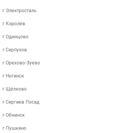
г Электросталь
г Королёв
г Одинцово
г Серпухов
г Орехово-Зуево
г Ногинск
г Щёлково
г Сергиев Посад
г Обнинск
г Пушкино