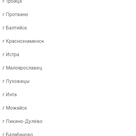
г Троицк
г Протвино
г Балтийск
г Краснознаменск
г Истра
г Малоярославец
г Луховицы
г Инта
г Можайск
г Ликино-Дулёво
г Балабаново