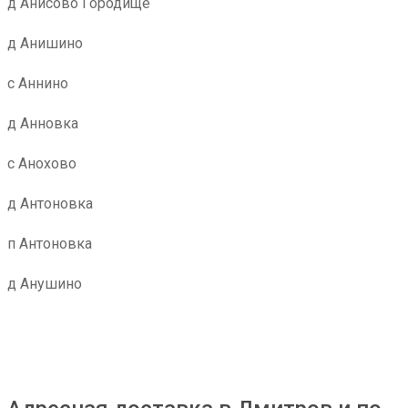
д Анисово Городище
д Анишино
с Аннино
д Анновка
с Анохово
д Антоновка
п Антоновка
д Анушино