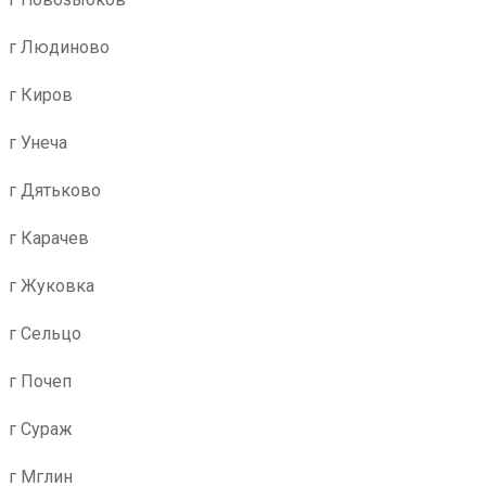
г Людиново
г Киров
г Унеча
г Дятьково
г Карачев
г Жуковка
г Сельцо
г Почеп
г Сураж
г Мглин