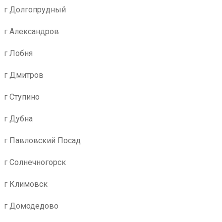
г Долгопрудный
г Александров
г Лобня
г Дмитров
г Ступино
г Дубна
г Павловский Посад
г Солнечногорск
г Климовск
г Домодедово