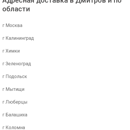
Адресная доставка в Дмитров и по
области
г Москва
г Калининград
г Химки
г Зеленоград
г Подольск
г Мытищи
г Люберцы
г Балашиха
г Коломна