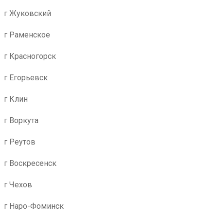
г Жуковский
г Раменское
г Красногорск
г Егорьевск
г Клин
г Воркута
г Реутов
г Воскресенск
г Чехов
г Наро-Фоминск