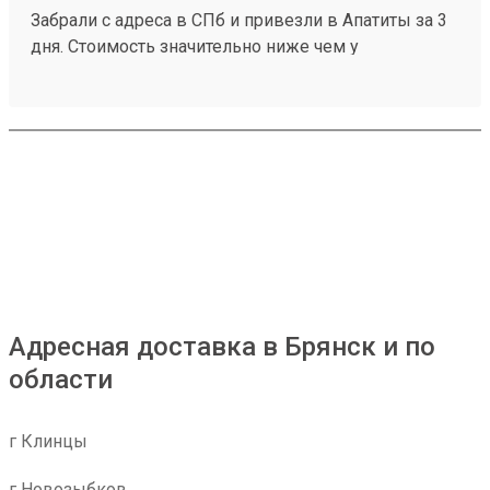
Забрали с адреса в СПб и привезли в Апатиты за 3
дня. Стоимость значительно ниже чем у
конкурентов. Нет очередей на выдаче . Своя
эстакада. В общем теперь работаю только с этой
компанией! Номер заказа 260691900.
Адресная доставка в Брянск и по
области
г Клинцы
г Новозыбков