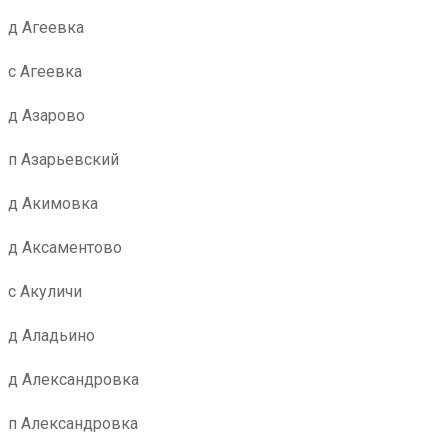
д Агеевка
с Агеевка
д Азарово
п Азарьевский
д Акимовка
д Аксаментово
с Акуличи
д Аладьино
д Александровка
п Александровка