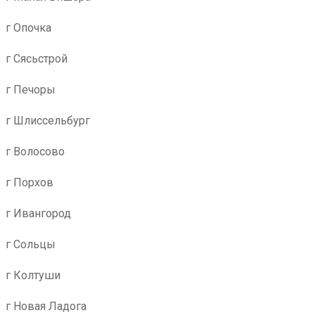
г Опочка
г Сясьстрой
г Печоры
г Шлиссельбург
г Волосово
г Порхов
г Ивангород
г Сольцы
г Колтуши
г Новая Ладога