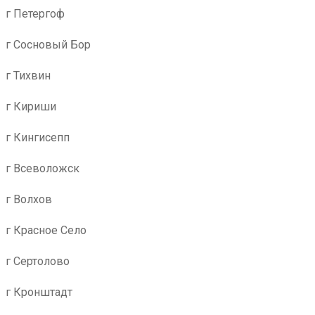
г Петергоф
г Сосновый Бор
г Тихвин
г Кириши
г Кингисепп
г Всеволожск
г Волхов
г Красное Село
г Сертолово
г Кронштадт