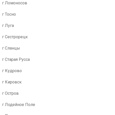
г Ломоносов
г Тосно
г Луга
г Сестрорецк
г Сланцы
г Старая Русса
г Кудрово
г Кировск
г Остров
г Лодейное Поле