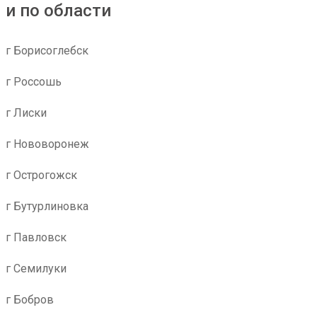
и по области
г Борисоглебск
г Россошь
г Лиски
г Нововоронеж
г Острогожск
г Бутурлиновка
г Павловск
г Семилуки
г Бобров