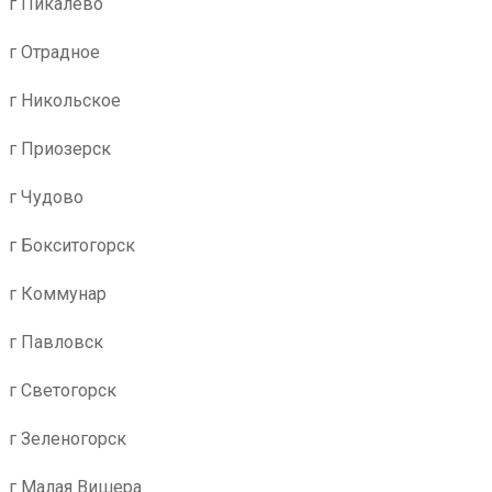
г Пикалево
г Отрадное
г Никольское
г Приозерск
г Чудово
г Бокситогорск
г Коммунар
г Павловск
г Светогорск
г Зеленогорск
г Малая Вишера