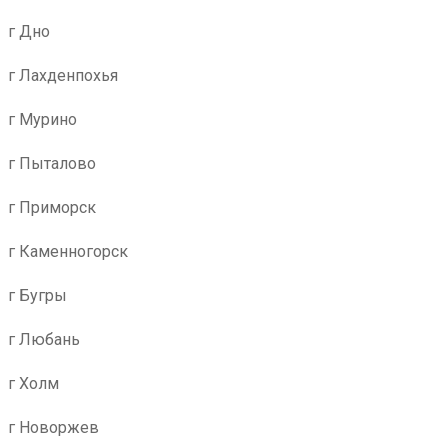
г Дно
г Лахденпохья
г Мурино
г Пыталово
г Приморск
г Каменногорск
г Бугры
г Любань
г Холм
г Новоржев