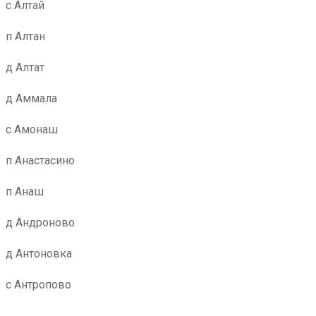
с Алтай
п Алтан
д Алтат
д Аммала
с Амонаш
п Анастасино
п Анаш
д Андроново
д Антоновка
с Антропово