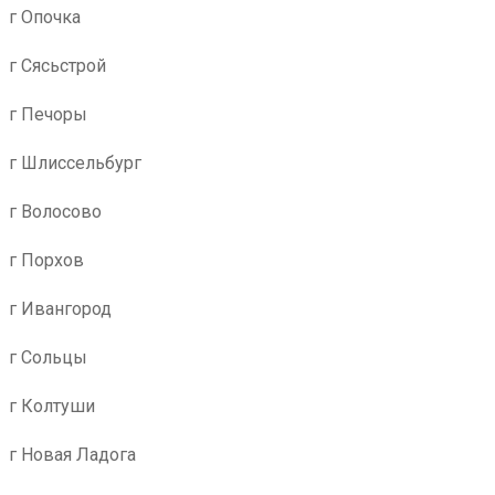
г Опочка
г Сясьстрой
г Печоры
г Шлиссельбург
г Волосово
г Порхов
г Ивангород
г Сольцы
г Колтуши
г Новая Ладога