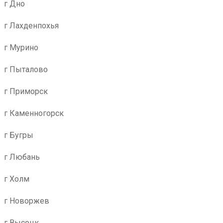
г Дно
г Лахденпохья
г Мурино
г Пыталово
г Приморск
г Каменногорск
г Бугры
г Любань
г Холм
г Новоржев
г Высоцк