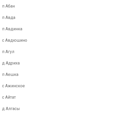
п Абан
п Авда
п Авдинка
с Авдюшино
п Агул
д Адриха
п Аешка
с Ажинское
с Айтат
д Алгасы