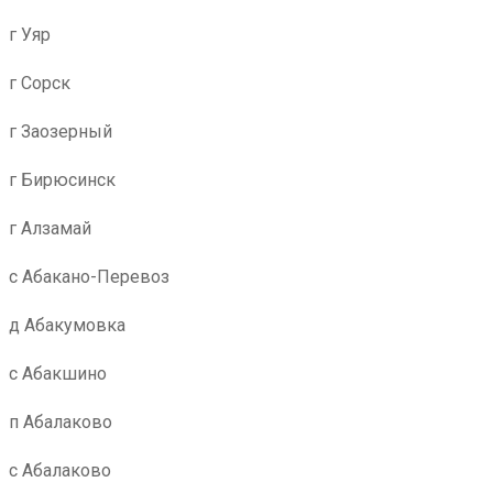
г Уяр
г Сорск
г Заозерный
г Бирюсинск
г Алзамай
с Абакано-Перевоз
д Абакумовка
с Абакшино
п Абалаково
с Абалаково