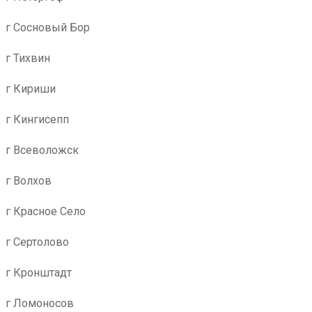
г Сосновый Бор
г Тихвин
г Кириши
г Кингисепп
г Всеволожск
г Волхов
г Красное Село
г Сертолово
г Кронштадт
г Ломоносов