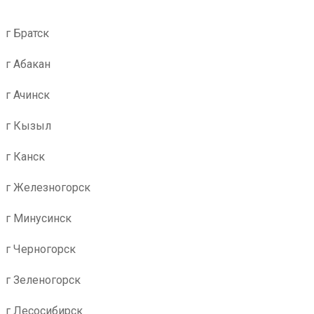
г Братск
г Абакан
г Ачинск
г Кызыл
г Канск
г Железногорск
г Минусинск
г Черногорск
г Зеленогорск
г Лесосибирск