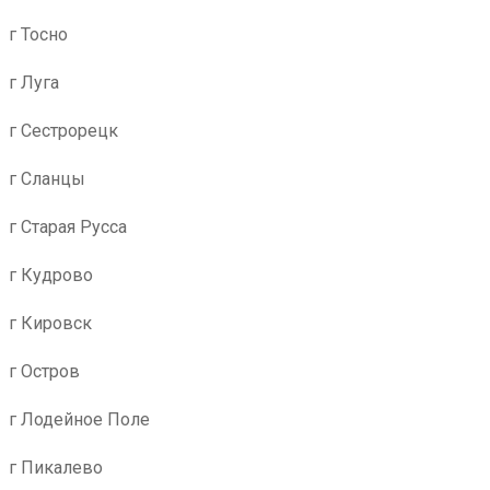
г Тосно
г Луга
г Сестрорецк
г Сланцы
г Старая Русса
г Кудрово
г Кировск
г Остров
г Лодейное Поле
г Пикалево