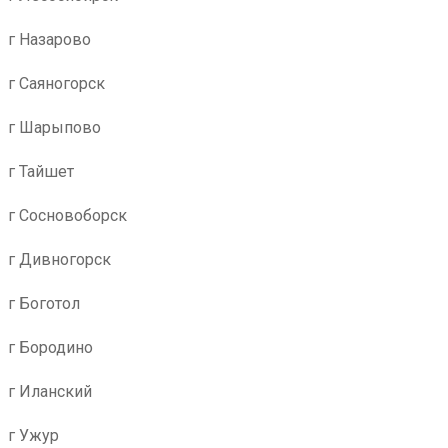
г Назарово
г Саяногорск
г Шарыпово
г Тайшет
г Сосновоборск
г Дивногорск
г Боготол
г Бородино
г Иланский
г Ужур