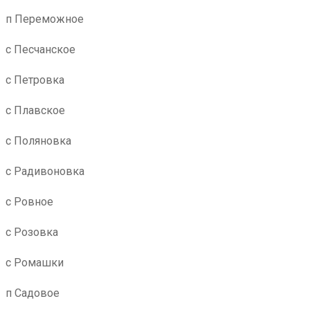
п Переможное
с Песчанское
с Петровка
с Плавское
с Поляновка
с Радивоновка
с Ровное
с Розовка
с Ромашки
п Садовое