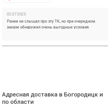
02.07.2025
Ранее не слышал про эту ТК, но при очередном
заказе обнаружил очень выгодные условия.
Попробовал, заказал доставку через всю страну,
сроки и стоимость меня приятно удивили. Заказ
250209476 если не верите, проверьте.
Адресная доставка в Богородицк и
по области