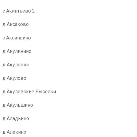
с Акинтьево 2
д Аксаково
с Аксиньино
д Акулинино
д Акуловка
д Акулово
д Акуловские Выселки
д Акульшино
д Аладьино
д Алекино