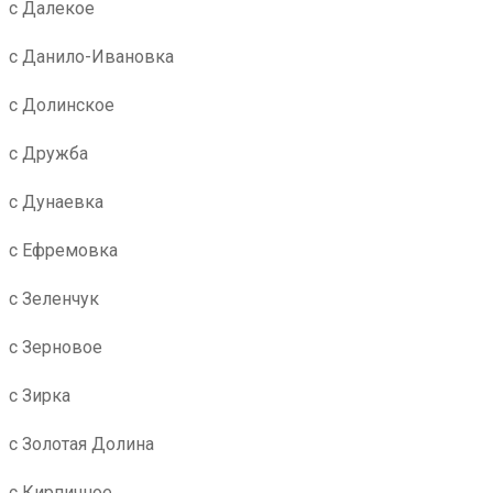
с Далекое
с Данило-Ивановка
с Долинское
с Дружба
с Дунаевка
с Ефремовка
с Зеленчук
с Зерновое
с Зирка
с Золотая Долина
с Кирпичное