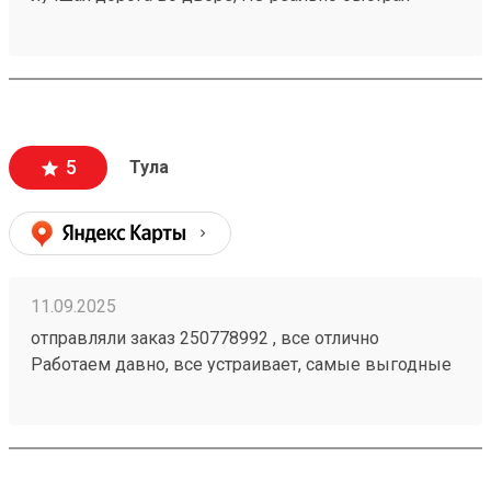
доставка, иногда даже на 1-2 дня быстрее плана,
плюс адекватная ценовая политика. Так что почти 5.
Заказ 260094869.
5
Тула
11.09.2025
отправляли заказ 250778992 , все отлично
Работаем давно, все устраивает, самые выгодные
цены, сопровождение менеджера просто на
высшем уровне. Спасибо ТК за отличную работу.
все всегда доставляется вовремя