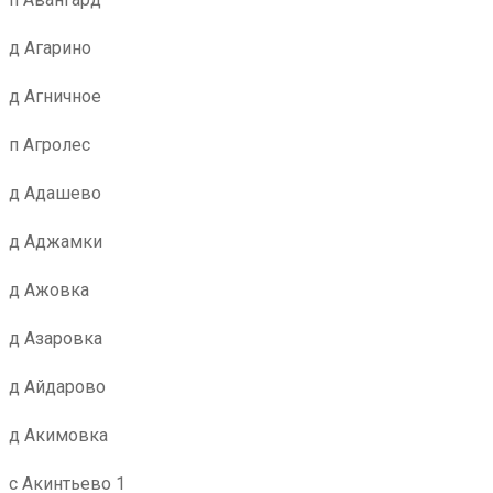
д Агарино
д Агничное
п Агролес
д Адашево
д Аджамки
д Ажовка
д Азаровка
д Айдарово
д Акимовка
с Акинтьево 1