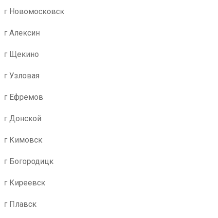
г Новомосковск
г Алексин
г Щекино
г Узловая
г Ефремов
г Донской
г Кимовск
г Богородицк
г Киреевск
г Плавск