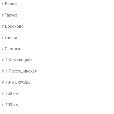
г Венев
г Таруса
г Болохово
г Липки
г Советск
п 1 Каменецкая
п 1 Россошинская
п 10-й Октябрь
п 163 км
п 193 км