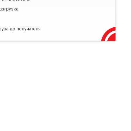
азгрузка
руза до получателя