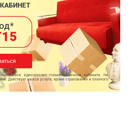
 КАБИНЕТ
од*
T15
ваться
льзоваться единоразово только в личном кабинете. Не
ми. Действует на все услуги, кроме страхования и платного