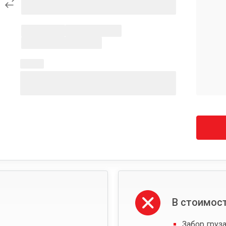
В стоимост
Забор груза