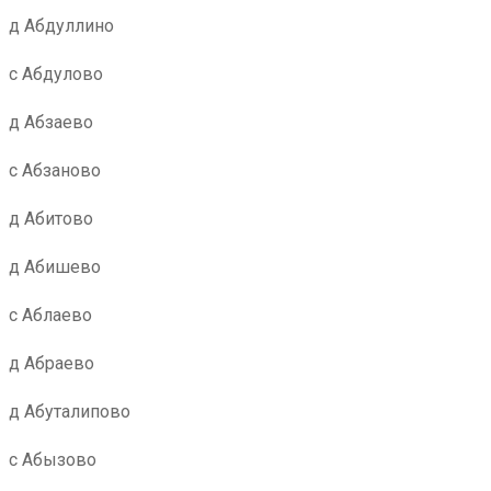
д Абдуллино
с Абдулово
д Абзаево
с Абзаново
д Абитово
д Абишево
с Аблаево
д Абраево
д Абуталипово
с Абызово