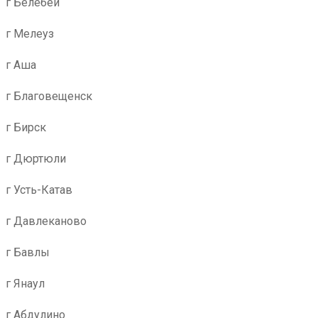
г Белебей
г Мелеуз
г Аша
г Благовещенск
г Бирск
г Дюртюли
г Усть-Катав
г Давлеканово
г Бавлы
г Янаул
г Абдулино