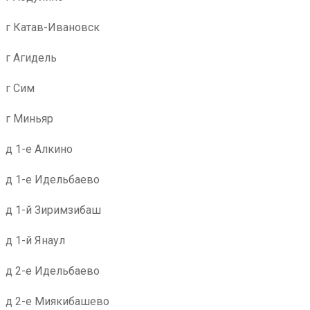
г Катав-Ивановск
г Агидель
г Сим
г Миньяр
д 1-е Алкино
д 1-е Идельбаево
д 1-й Зиримзибаш
д 1-й Янаул
д 2-е Идельбаево
д 2-е Миякибашево