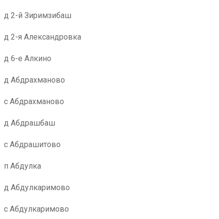
д 2-й Зиримзибаш
д 2-я Александровка
д 6-е Алкино
д Абдрахманово
с Абдрахманово
д Абдрашбаш
с Абдрашитово
п Абдулка
д Абдулкаримово
с Абдулкаримово