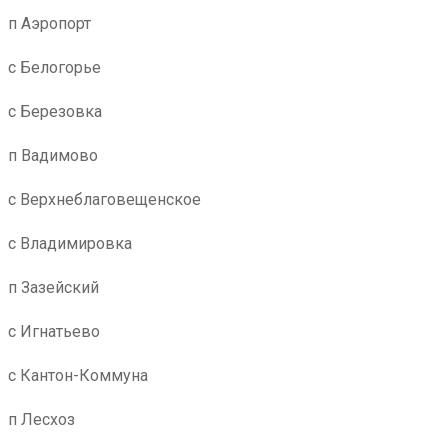
п Аэропорт
с Белогорье
с Березовка
п Вадимово
с Верхнеблаговещенское
с Владимировка
п Зазейский
с Игнатьево
с Кантон-Коммуна
п Лесхоз