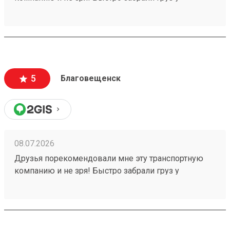
отправителя, ждём получения, спасибо! Заказ
260640380 .
5
Благовещенск
08.07.2026
Друзья порекомендовали мне эту транспортную
компанию и не зря! Быстро забрали груз у
отправителя в срок, ждём получения, спасибо!
Заказ 260640380 .