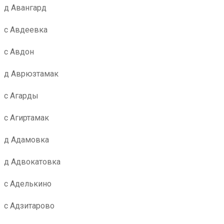
д Авангард
с Авдеевка
с Авдон
д Аврюзтамак
с Агарды
с Агиртамак
д Адамовка
д Адвокатовка
с Аделькино
с Адзитарово