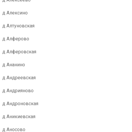
д Алексино
д Алтуновская
д Алферово
д Алферовская
д Ананино
д Андреевская
д Андрияново
д Андроновская
д Аникиевская
д Аносово