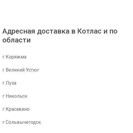
Адресная доставка в Котлас и по
области
г Коряжма
г Великий Устюг
г Луза
г Никольск
г Красавино
г Сольвычегодск