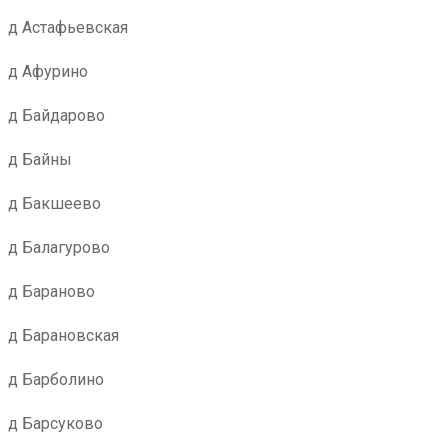
д Астафьевская
д Афурино
д Байдарово
д Байны
д Бакшеево
д Балагурово
д Бараново
д Барановская
д Барболино
д Барсуково