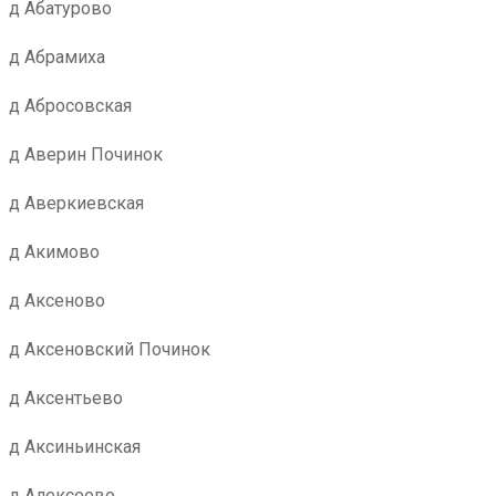
д Абатурово
д Абрамиха
д Абросовская
д Аверин Починок
д Аверкиевская
д Акимово
д Аксеново
д Аксеновский Починок
д Аксентьево
д Аксиньинская
д Алексеево