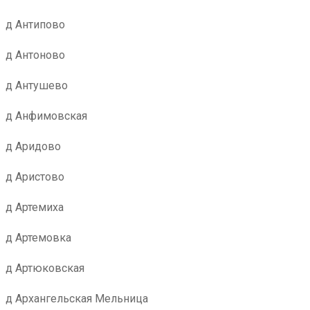
д Антипово
д Антоново
д Антушево
д Анфимовская
д Аридово
д Аристово
д Артемиха
д Артемовка
д Артюковская
д Архангельская Мельница