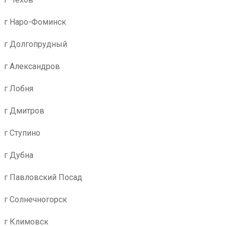
г Наро-Фоминск
г Долгопрудный
г Александров
г Лобня
г Дмитров
г Ступино
г Дубна
г Павловский Посад
г Солнечногорск
г Климовск