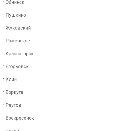
г Обнинск
г Пушкино
г Жуковский
г Раменское
г Красногорск
г Егорьевск
г Клин
г Воркута
г Реутов
г Воскресенск
г Чехов