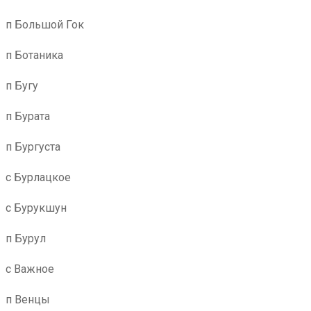
п Большой Гок
п Ботаника
п Бугу
п Бурата
п Бургуста
с Бурлацкое
с Бурукшун
п Бурул
с Важное
п Венцы