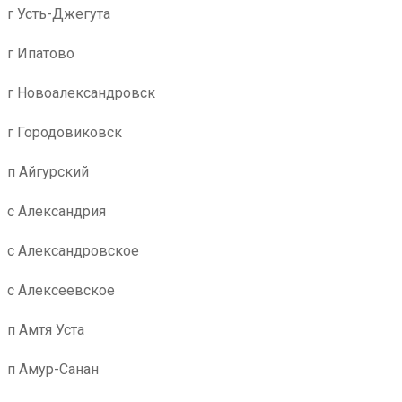
г Усть-Джегута
г Ипатово
г Новоалександровск
г Городовиковск
п Айгурский
с Александрия
с Александровское
с Алексеевское
п Амтя Уста
п Амур-Санан