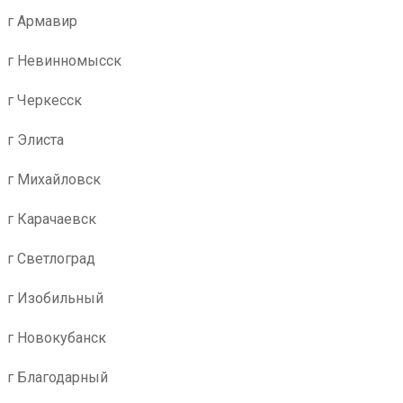
г Армавир
г Невинномысск
г Черкесск
г Элиста
г Михайловск
г Карачаевск
г Светлоград
г Изобильный
г Новокубанск
г Благодарный