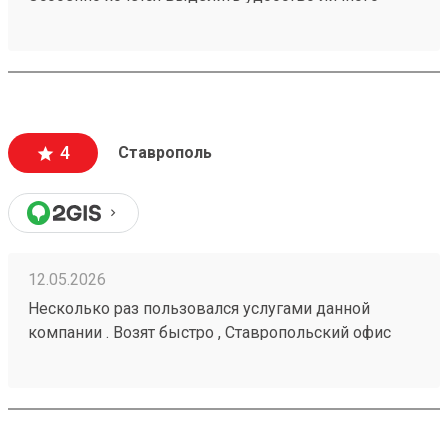
кабинета. № груза : 260252982
4
Ставрополь
12.05.2026
Несколько раз пользовался услугами данной
компании . Возят быстро , Ставропольский офис
проблем не доставлял . Московские сотрудники
иногда косячат , но благодаря беседам со службой
поддержки все решается . Заказ № 260425670