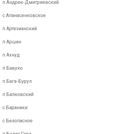
п Андрее-Дмитриевский
с Апанасенковское
п Артезианский
п Аршан
п Ахнуд
п Бавуко
п Бага-Бурул
п Балковский
с Бараники
с Безопасное
п Белая Гора