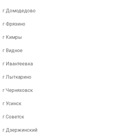
г Домодедово
г Фрязино
г Кимры
г Видное
г Ивантеевка
г Лыткарино
г Черняховск
г Усинск
г Советск
г Дзержинский