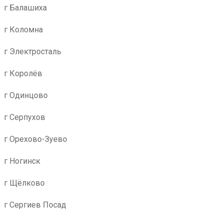
г Балашиха
г Коломна
г Электросталь
г Королёв
г Одинцово
г Серпухов
г Орехово-Зуево
г Ногинск
г Щёлково
г Сергиев Посад