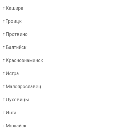
г Кашира
г Троицк
г Протвино
г Балтийск
г Краснознаменск
г Истра
г Малоярославец
г Луховицы
г Инта
г Можайск