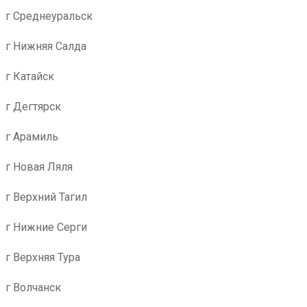
г Среднеуральск
г Нижняя Салда
г Катайск
г Дегтярск
г Арамиль
г Новая Ляля
г Верхний Тагил
г Нижние Серги
г Верхняя Тура
г Волчанск