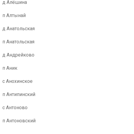
д Алёшина
п Алтынай
д Анатольская
п Анатольская
д Андрейково
п Аник
с Анохинское
п Антипинский
с Антоново
п Антоновский