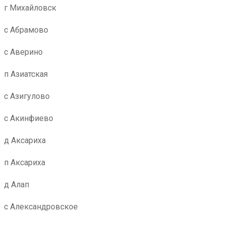
г Михайловск
с Абрамово
с Аверино
п Азиатская
с Азигулово
с Акинфиево
д Аксариха
п Аксариха
д Алап
с Александровское