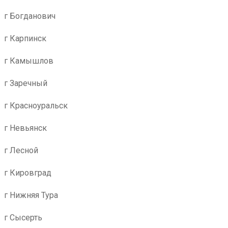
г Богданович
г Карпинск
г Камышлов
г Заречный
г Красноуральск
г Невьянск
г Лесной
г Кировград
г Нижняя Тура
г Сысерть