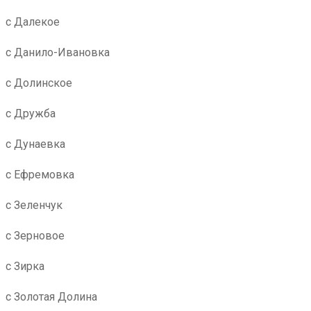
с Далекое
с Данило-Ивановка
с Долинское
с Дружба
с Дунаевка
с Ефремовка
с Зеленчук
с Зерновое
с Зирка
с Золотая Долина