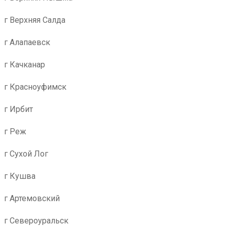
г Верхняя Салда
г Алапаевск
г Качканар
г Красноуфимск
г Ирбит
г Реж
г Сухой Лог
г Кушва
г Артемовский
г Североуральск