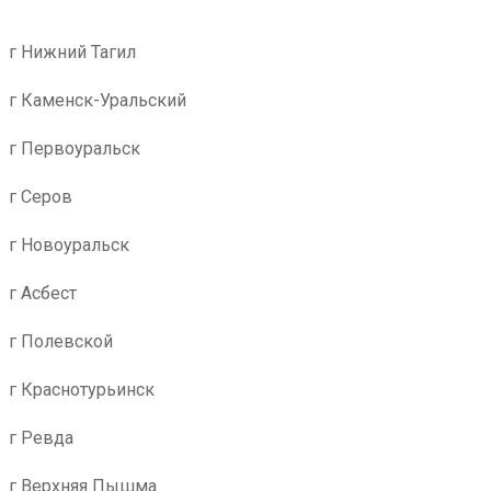
г Нижний Тагил
г Каменск-Уральский
г Первоуральск
г Серов
г Новоуральск
г Асбест
г Полевской
г Краснотурьинск
г Ревда
г Верхняя Пышма