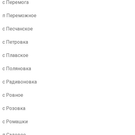
с Перемога
п Переможное
с Песчанское
с Петровка
с Плавское
с Поляновка
с Радивоновка
с Ровное
с Розовка
с Ромашки
п Садовое