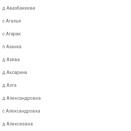
д Авазбакеева
с Агалья
с Агарак
п Азанка
д Азёва
д Аксарина
д Алга
д Александровка
с Александровка
д Алексеевка