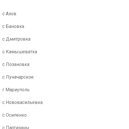
с Азов
с Бановка
с Дмитровка
с Камышеватка
с Лозановка
с Луначарское
г Мариуполь
с Нововасильевка
с Осипенко
с Партизаны