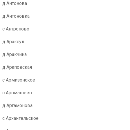
д Антонова
д Антоновка
с Антропово
д Араксул
д Аракчина
д Араповская
с Армизонское
с Аромашево
д Артамонова
с Архангельское