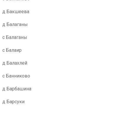
д Бакшеева
д Балаганы
с Балаганы
с Балаир
д Балахлей
с Банниково
д Барбашина
д Барсуки