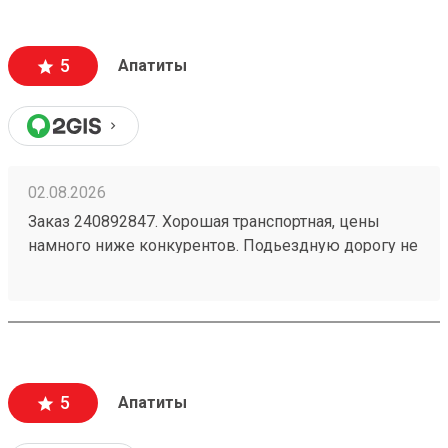
5
Апатиты
02.08.2026
Заказ 240892847. Хорошая транспортная, цены
намного ниже конкурентов. Подьездную дорогу не
мешало бы немного подремонтировать, а так все
хорошо. Сотрудники вежливые, всегда помогут
подскажут как лучше упаковать. Заказы
оформляют и выдают быстро. Советую всем!
5
Апатиты