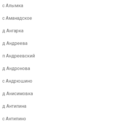
с Алымка
с Аманадское
д Ангарка
д Андреева
п Андреевский
д Андронова
с Андрюшино
д Анисимовка
д Антипина
с Антипино