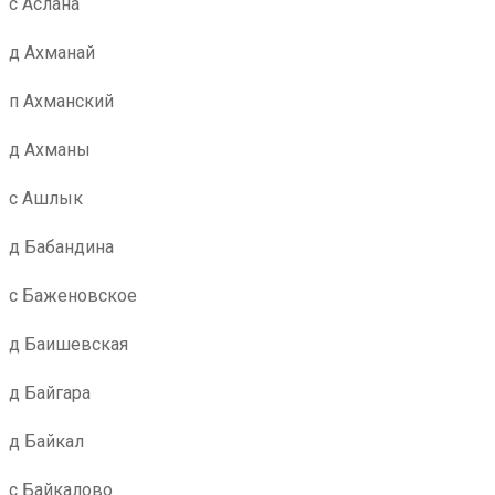
с Аслана
д Ахманай
п Ахманский
д Ахманы
с Ашлык
д Бабандина
с Баженовское
д Баишевская
д Байгара
д Байкал
с Байкалово