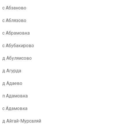
с Абзаново
с Аблязово
с Абрамовка
с Абубакирово
д Абуляисово
д Агурда
д Адаево
п Адамовка
с Адамовка
д Айгай-Мурсаляй