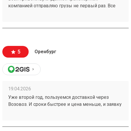
компанией отправляю грузы не первый раз. Все
четко, без задержек отправляют. Стоимость
оптимальная. Удобные места для сдачи и забора
груза и время работы. Рекомендую Заказ
260401984
5
Оренбург
19.04.2026
Уже второй год, пользуемся доставкой через
Возовоз. И сроки быстрее и цена меньше, и заявку
можно корректировать. Лично мне всё очень
нравится и всё удобно! один из моих заказов
№260273617. И девочки на звонки отвечают в