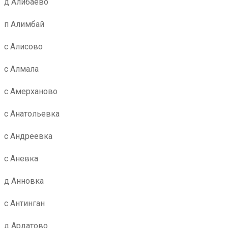
д Алибаево
п Алимбай
с Алисово
с Алмала
с Амерханово
с Анатольевка
с Андреевка
с Аневка
д Анновка
с Антинган
д Ардатово