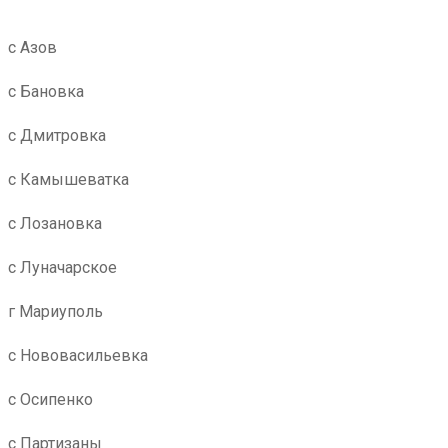
с Азов
с Бановка
с Дмитровка
с Камышеватка
с Лозановка
с Луначарское
г Мариуполь
с Нововасильевка
с Осипенко
с Партизаны