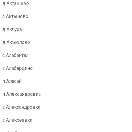
д Акташево
с Актыново
д Акчура
д Акъюлово
с Алабайтал
с Алабердино
п Аласай
п Александровка
с Александровка
с Алексеевка