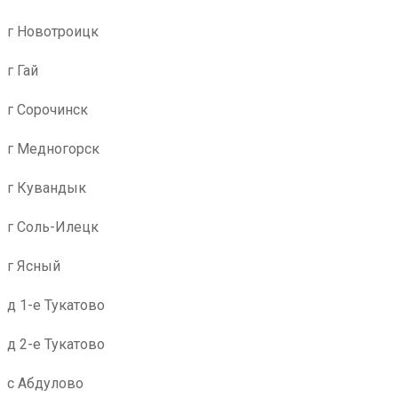
г Новотроицк
г Гай
г Сорочинск
г Медногорск
г Кувандык
г Соль-Илецк
г Ясный
д 1-е Тукатово
д 2-е Тукатово
с Абдулово