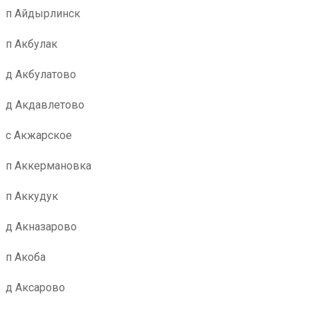
п Айдырлинск
п Акбулак
д Акбулатово
д Акдавлетово
с Акжарское
п Аккермановка
п Аккудук
д Акназарово
п Акоба
д Аксарово