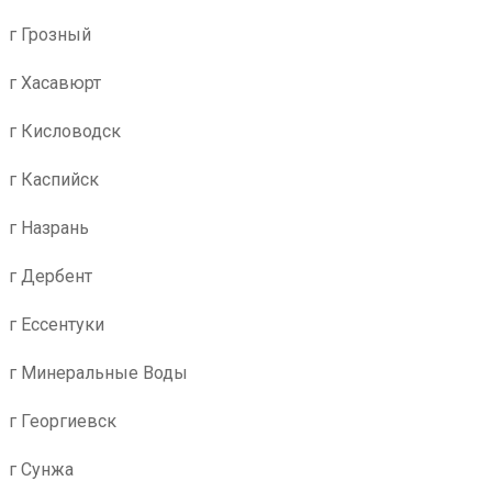
г Грозный
г Хасавюрт
г Кисловодск
г Каспийск
г Назрань
г Дербент
г Ессентуки
г Минеральные Воды
г Георгиевск
г Сунжа