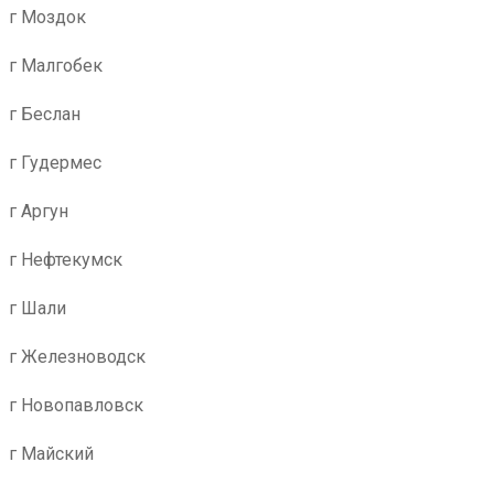
г Моздок
г Малгобек
г Беслан
г Гудермес
г Аргун
г Нефтекумск
г Шали
г Железноводск
г Новопавловск
г Майский