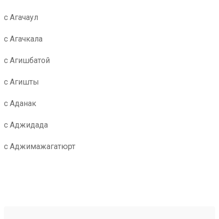
с Агачаул
с Агачкала
с Агишбатой
с Агишты
с Аданак
с Аджидада
с Аджимажагатюрт