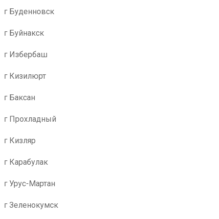
г Буденновск
г Буйнакск
г Избербаш
г Кизилюрт
г Баксан
г Прохладный
г Кизляр
г Карабулак
г Урус-Мартан
г Зеленокумск