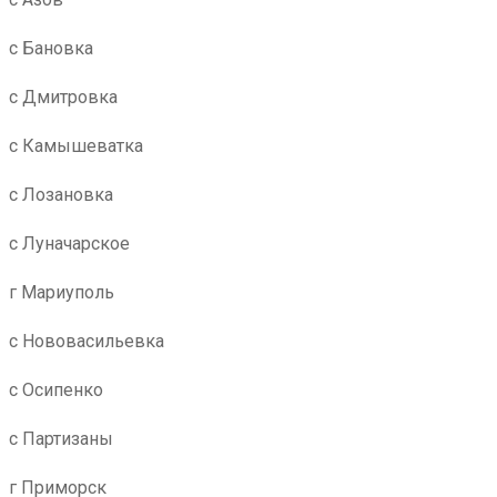
с Бановка
с Дмитровка
с Камышеватка
с Лозановка
с Луначарское
г Мариуполь
с Нововасильевка
с Осипенко
с Партизаны
г Приморск