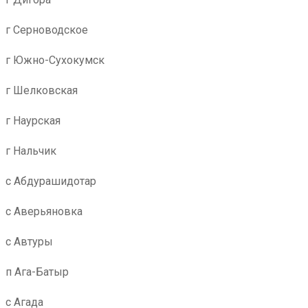
г Серноводское
г Южно-Сухокумск
г Шелковская
г Наурская
г Нальчик
с Абдурашидотар
с Аверьяновка
с Автуры
п Ага-Батыр
с Агада