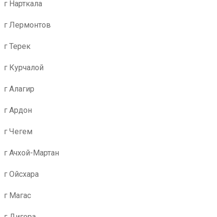
г Нарткала
г Лермонтов
г Терек
г Курчалой
г Алагир
г Ардон
г Чегем
г Ачхой-Мартан
г Ойсхара
г Магас
г Дигора