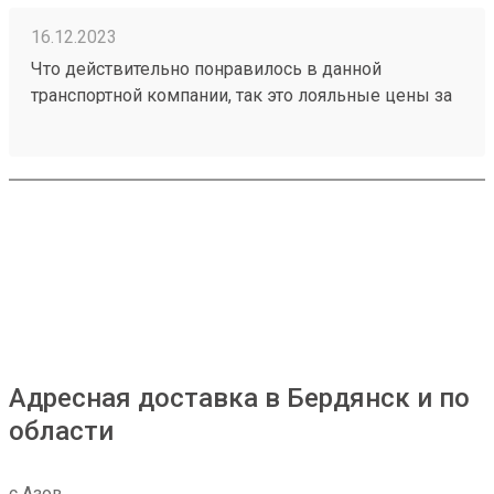
16.12.2023
Что действительно понравилось в данной
транспортной компании, так это лояльные цены за
транспортировку товаров, ещё отмечу
доброжелательное отношение работников склада
к получателям грузов. Чего действительно не
хватает, так это вилочного погрузчика, с помощью
которого можно было бы осуществлять забор
больших грузов, из-за его отсутствия не заказываю
большие товары через эту ТК. Один из грузов
который я забирал: №230953002
Адресная доставка в Бердянск и по
области
с Азов