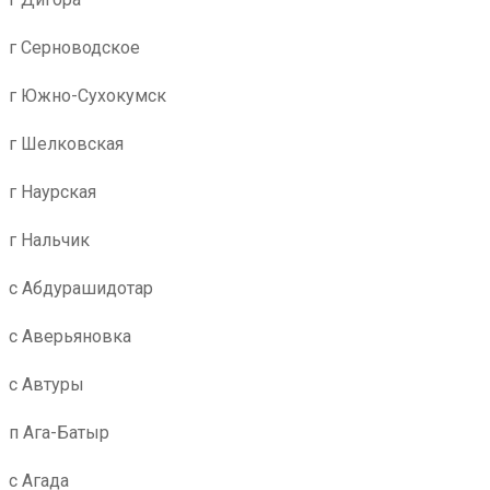
г Серноводское
г Южно-Сухокумск
г Шелковская
г Наурская
г Нальчик
с Абдурашидотар
с Аверьяновка
с Автуры
п Ага-Батыр
с Агада