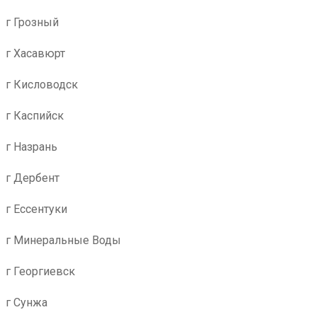
г Грозный
г Хасавюрт
г Кисловодск
г Каспийск
г Назрань
г Дербент
г Ессентуки
г Минеральные Воды
г Георгиевск
г Сунжа