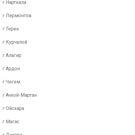
г Нарткала
г Лермонтов
г Терек
г Курчалой
г Алагир
г Ардон
г Чегем
г Ачхой-Мартан
г Ойсхара
г Магас
г Дигора