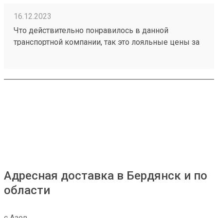
16.12.2023
Что действительно понравилось в данной
транспортной компании, так это лояльные цены за
транспортировку товаров, ещё отмечу
доброжелательное отношение работников склада
к получателям грузов. Чего действительно не
хватает, так это вилочного погрузчика, с помощью
которого можно было бы осуществлять забор
больших грузов, из-за его отсутствия не заказываю
большие товары через эту ТК. Один из грузов
который я забирал: №230953002
Адресная доставка в Бердянск и по
области
с Азов