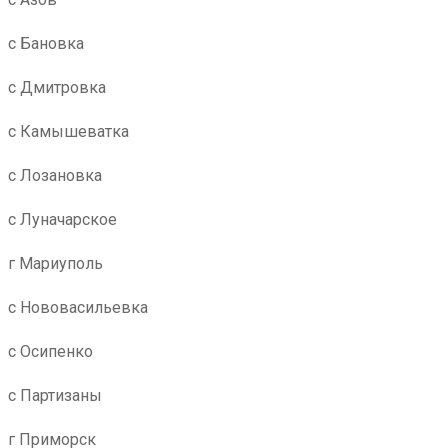
с Бановка
с Дмитровка
с Камышеватка
с Лозановка
с Луначарское
г Мариуполь
с Нововасильевка
с Осипенко
с Партизаны
г Приморск