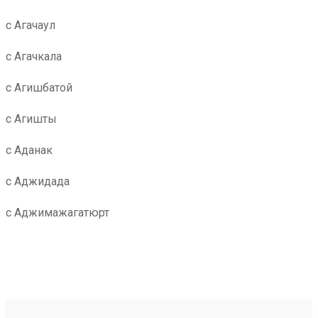
с Агачаул
с Агачкала
с Агишбатой
с Агишты
с Аданак
с Аджидада
с Аджимажагатюрт