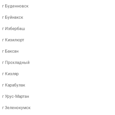
г Буденновск
г Буйнакск
г Избербаш
г Кизилюрт
г Баксан
г Прохладный
г Кизляр
г Карабулак
г Урус-Мартан
г Зеленокумск