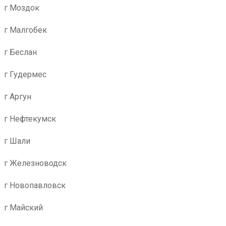
г Моздок
г Малгобек
г Беслан
г Гудермес
г Аргун
г Нефтекумск
г Шали
г Железноводск
г Новопавловск
г Майский