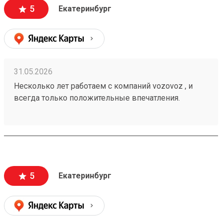
сохранности , и сотрудники аккуратны при загрузке
5
Екатеринбург
, выгрузке 🙌🏻 Заказ 260502771
31.05.2026
Несколько лет работаем с компаний vozovoz , и
всегда только положительные впечатления.
Особенно хотелось бы отметить скорость доставки,
удобное приложение и чат бот в telegram , где
можно посмотреть всю интересующую
информацию , а также вежливый и отзывчивый
персонал. Груз всегда доставляется в целости и
сохранности , и сотрудники аккуратны при загрузке
5
Екатеринбург
, выгрузке 🙌🏻 Заказ 260502771