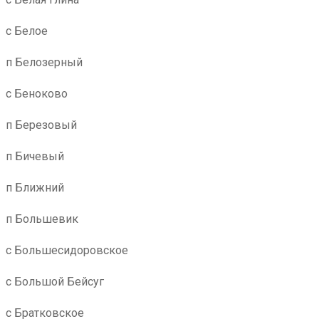
с Белое
п Белозерный
с Беноково
п Березовый
п Бичевый
п Ближний
п Большевик
с Большесидоровское
с Большой Бейсуг
с Братковское