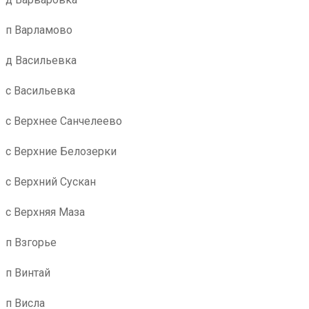
п Варламово
д Васильевка
с Васильевка
с Верхнее Санчелеево
с Верхние Белозерки
с Верхний Сускан
с Верхняя Маза
п Взгорье
п Винтай
п Висла