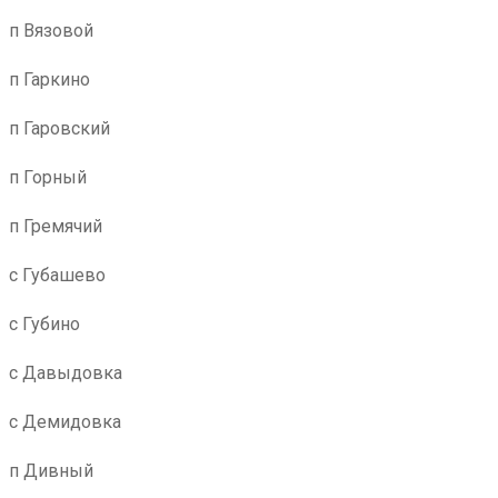
п Вязовой
п Гаркино
п Гаровский
п Горный
п Гремячий
с Губашево
с Губино
с Давыдовка
с Демидовка
п Дивный