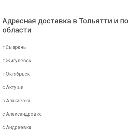
Адресная доставка в Тольятти и по
области
г Сызрань
г Жигулевск
г Октябрьск
с Актуши
с Алакаевка
с Александровка
с Андреевка