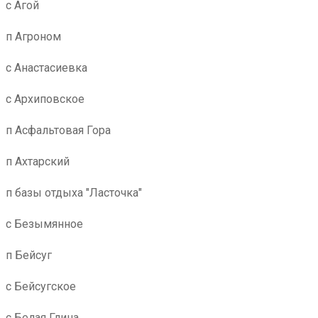
с Агой
п Агроном
с Анастасиевка
с Архиповское
п Асфальтовая Гора
п Ахтарский
п базы отдыха "Ласточка"
с Безымянное
п Бейсуг
с Бейсугское
с Белая Глина