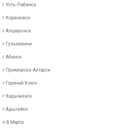
г Усть-Лабинск
г Кореновск
г Апшеронск
г Гулькевичи
г Абинск
г Приморско-Ахтарск
г Горячий Ключ
г Хадыженск
г Адыгейск
п 8 Марта