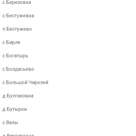
с Березовка
с Бестужевка
п Бестужево
с Бирля
с Богатырь
с Болдасьево
с Большой Чирклей
д Булгаковка
д Бутырки
с Валы
д Варваровка