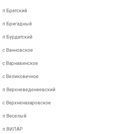
п Братский
п Бригадный
п Бурдатский
с Ванновское
с Варнавинское
с Великовечное
п Верхневеденеевский
с Верхненазаровское
п Веселый
п ВИЛАР