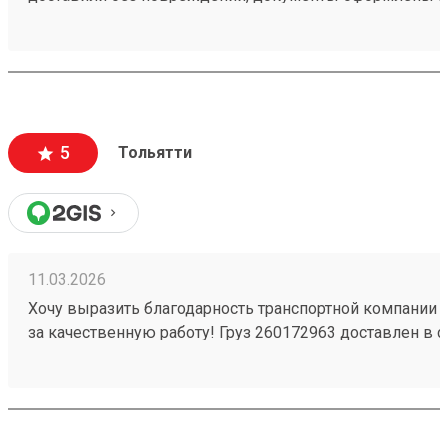
чёткое соблюдение сроков доставки;
вежливый и ответственный персонал
5
Тольятти
11.03.2026
Хочу выразить благодарность транспортной компании 
за качественную работу! Груз 260172963 доставлен в с
повреждений. Ребята вежливые, помогли с загрузкой .
Обязательно обращусь ещё и буду рекомендовать вас