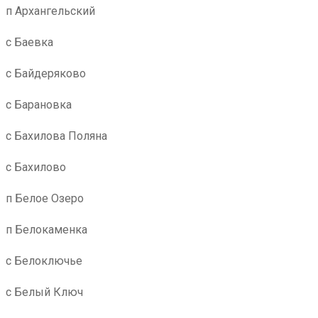
п Архангельский
с Баевка
с Байдеряково
с Барановка
с Бахилова Поляна
с Бахилово
п Белое Озеро
п Белокаменка
с Белоключье
с Белый Ключ