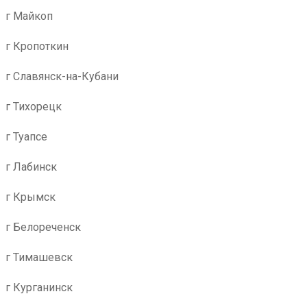
г Майкоп
г Кропоткин
г Славянск-на-Кубани
г Тихорецк
г Туапсе
г Лабинск
г Крымск
г Белореченск
г Тимашевск
г Курганинск