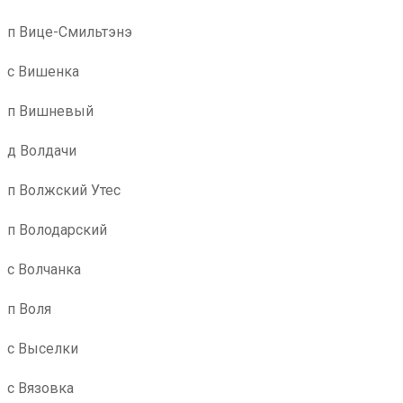
п Вице-Смильтэнэ
с Вишенка
п Вишневый
д Волдачи
п Волжский Утес
п Володарский
с Волчанка
п Воля
с Выселки
с Вязовка