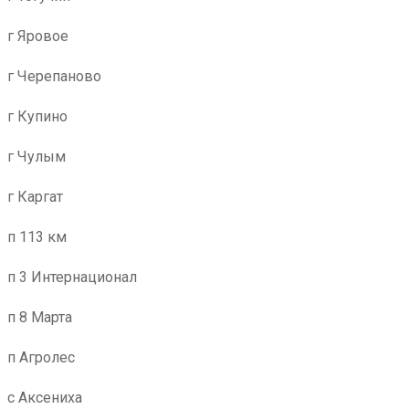
г Яровое
г Черепаново
г Купино
г Чулым
г Каргат
п 113 км
п 3 Интернационал
п 8 Марта
п Агролес
с Аксениха