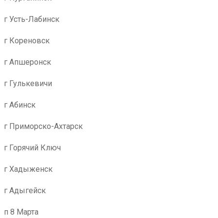
г Усть-Лабинск
г Кореновск
г Апшеронск
г Гулькевичи
г Абинск
г Приморско-Ахтарск
г Горячий Ключ
г Хадыженск
г Адыгейск
п 8 Марта