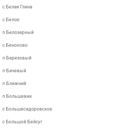
с Белая Глина
с Белое
п Белозерный
с Беноково
п Березовый
п Бичевый
п Ближний
п Большевик
с Большесидоровское
с Большой Бейсуг