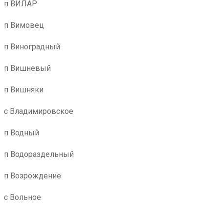
п ВИЛАР
п Вимовец
п Виноградный
п Вишневый
п Вишняки
с Владимировское
п Водный
п Водораздельный
п Возрождение
с Вольное