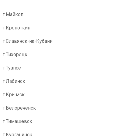
г Майкоп
г Кропоткин
г Славянск-на-Кубани
г Тихорецк
г Туапсе
г Лабинск
г Крымск
г Белореченск
г Тимашевск
г Курганинск