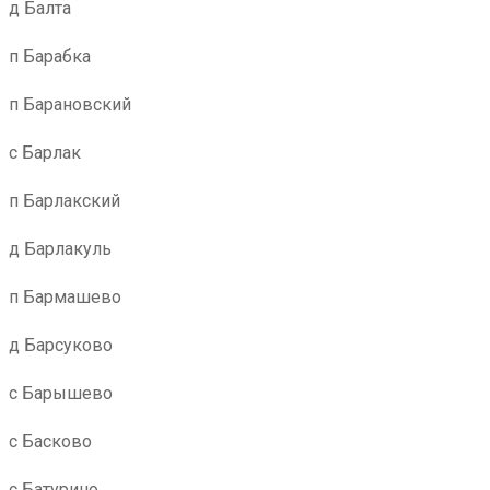
д Балта
п Барабка
п Барановский
с Барлак
п Барлакский
д Барлакуль
п Бармашево
д Барсуково
с Барышево
с Басково
с Батурино