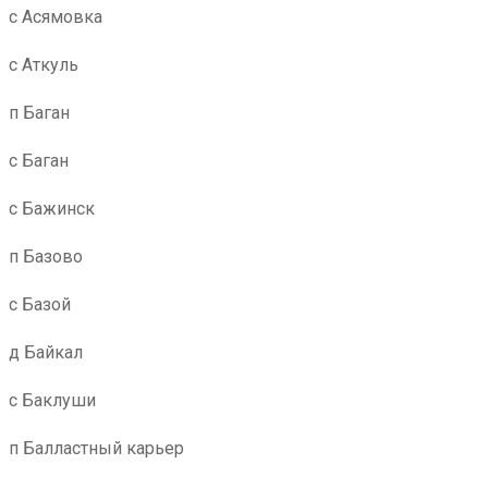
с Асямовка
с Аткуль
п Баган
с Баган
с Бажинск
п Базово
с Базой
д Байкал
с Баклуши
п Балластный карьер