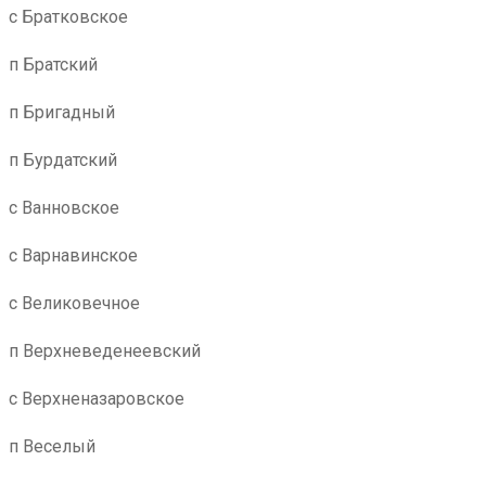
с Братковское
п Братский
п Бригадный
п Бурдатский
с Ванновское
с Варнавинское
с Великовечное
п Верхневеденеевский
с Верхненазаровское
п Веселый