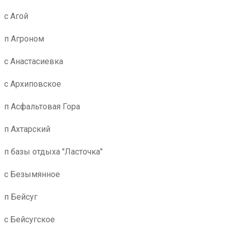
с Агой
п Агроном
с Анастасиевка
с Архиповское
п Асфальтовая Гора
п Ахтарский
п базы отдыха "Ласточка"
с Безымянное
п Бейсуг
с Бейсугское