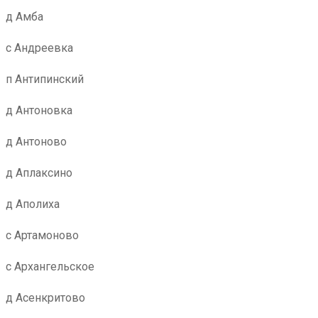
д Амба
с Андреевка
п Антипинский
д Антоновка
д Антоново
д Аплаксино
д Аполиха
с Артамоново
с Архангельское
д Асенкритово