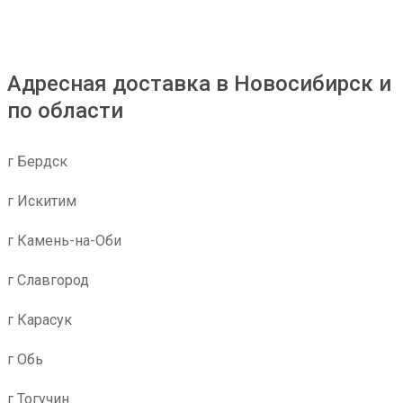
Адресная доставка в Новосибирск и
по области
г Бердск
г Искитим
г Камень-на-Оби
г Славгород
г Карасук
г Обь
г Тогучин