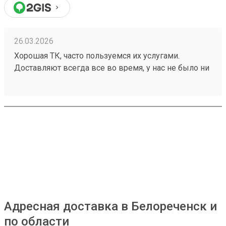
26.03.2026
Хорошая ТК, часто пользуемся их услугами.
Доставляют всегда все во время, у нас не было ни
разу задержек, происшествий с грузом. Ценник
средний, зависит от направления. Удобный сайт,
менеджеры оперативно отвечают. Нет навязанных
доп услуг. Заказ 260199248 водитель помог
выгрузить и донести до офиса
Адресная доставка в Белореченск и
по области