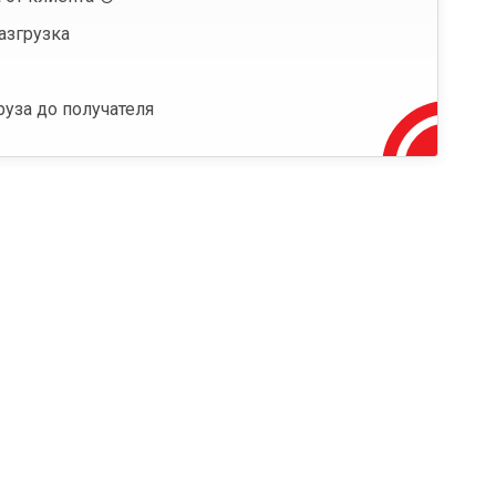
азгрузка
руза до получателя