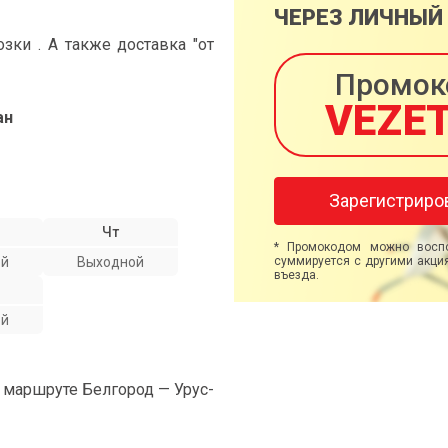
ЧЕРЕЗ ЛИЧНЫЙ
ки . А также доставка "от
Промок
VEZE
ан
Зарегистриро
Чт
* Промокодом можно воспо
ой
Выходной
суммируется с другими акция
въезда.
ой
а маршруте Белгород — Урус-