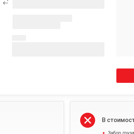
В стоимост
Забор груза