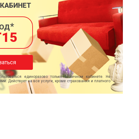
 КАБИНЕТ
од*
T15
ваться
льзоваться единоразово только в личном кабинете. Не
ми. Действует на все услуги, кроме страхования и платного