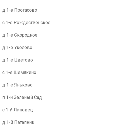
д 1-е Протасово
с 1-е Рождественское
д 1-е Скородное
д 1-е Уколово
д 1-е Цветово
с 1-е Шемякино
д 1-е Яньково
п 1-й Зеленый Сад
с 1-й Липовец
д 1-й Патепник