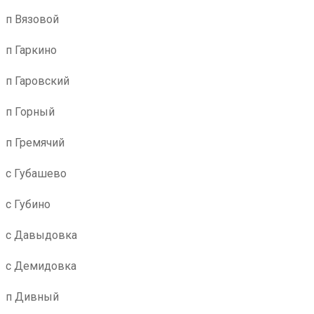
п Вязовой
п Гаркино
п Гаровский
п Горный
п Гремячий
с Губашево
с Губино
с Давыдовка
с Демидовка
п Дивный