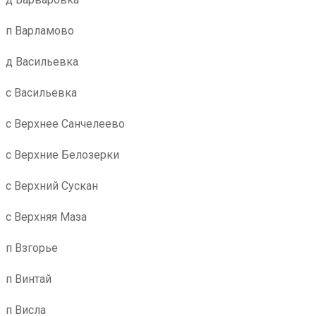
п Варламово
д Васильевка
с Васильевка
с Верхнее Санчелеево
с Верхние Белозерки
с Верхний Сускан
с Верхняя Маза
п Взгорье
п Винтай
п Висла