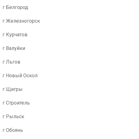
г Белгород
г Железногорск
г Курчатов
г Валуйки
г Льгов
г Новый Оскол
г Щигры
г Строитель
г Рыльск
г Обоянь