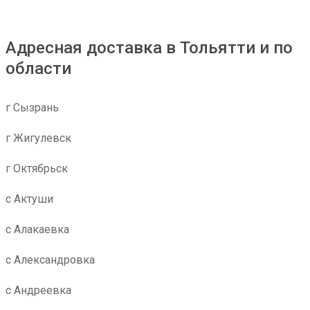
Адресная доставка в Тольятти и по
области
г Сызрань
г Жигулевск
г Октябрьск
с Актуши
с Алакаевка
с Александровка
с Андреевка