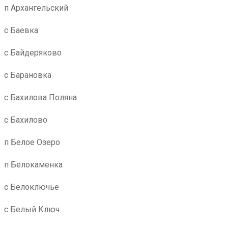
п Архангельский
с Баевка
с Байдеряково
с Барановка
с Бахилова Поляна
с Бахилово
п Белое Озеро
п Белокаменка
с Белоключье
с Белый Ключ