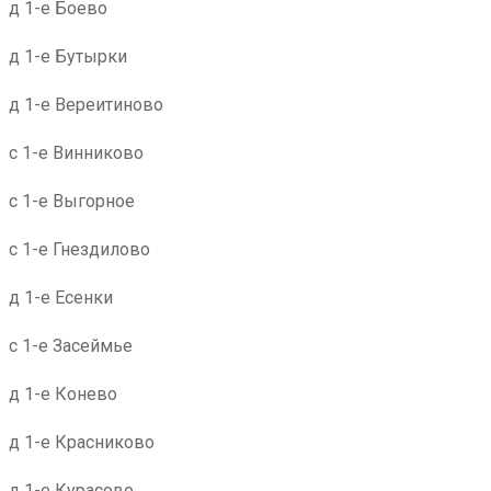
д 1-е Боево
д 1-е Бутырки
д 1-е Вереитиново
с 1-е Винниково
с 1-е Выгорное
с 1-е Гнездилово
д 1-е Есенки
с 1-е Засеймье
д 1-е Конево
д 1-е Красниково
д 1-е Курасово