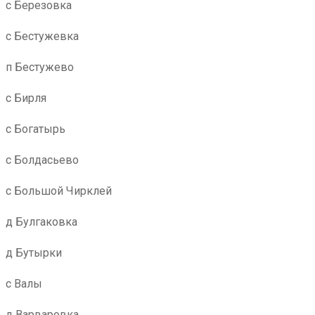
с Березовка
с Бестужевка
п Бестужево
с Бирля
с Богатырь
с Болдасьево
с Большой Чирклей
д Булгаковка
д Бутырки
с Валы
д Варваровка