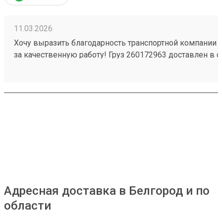
ними можно быть спокойным за свой груз и быть уве
что доставка будет осуществлена на самом высоком у
11.03.2026
Хочу выразить благодарность транспортной компании 
за качественную работу! Груз 260172963 доставлен в с
повреждений. Ребята вежливые, помогли с загрузкой .
Обязательно обращусь ещё и буду рекомендовать вас
Адресная доставка в Белгород и по
области