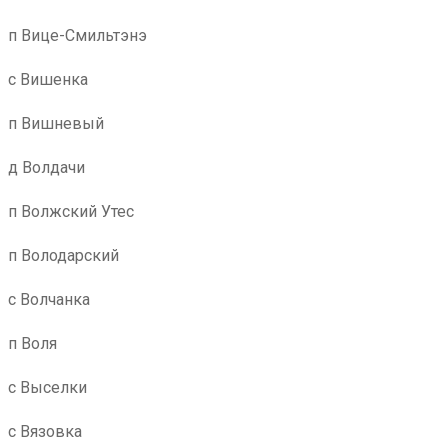
п Вице-Смильтэнэ
с Вишенка
п Вишневый
д Волдачи
п Волжский Утес
п Володарский
с Волчанка
п Воля
с Выселки
с Вязовка