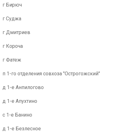
г Бирюч
г Суджа
г Дмитриев
г Короча
г Фатеж
п 1-го отделения совхоза "Острогожский"
д 1-е Анпилогово
д 1-е Апухтино
с 1-е Банино
д 1-е Безлесное