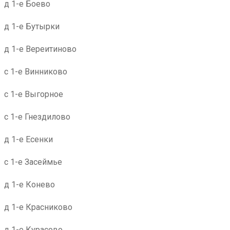
д 1-е Боево
д 1-е Бутырки
д 1-е Вереитиново
с 1-е Винниково
с 1-е Выгорное
с 1-е Гнездилово
д 1-е Есенки
с 1-е Засеймье
д 1-е Конево
д 1-е Красниково
д 1-е Курасово