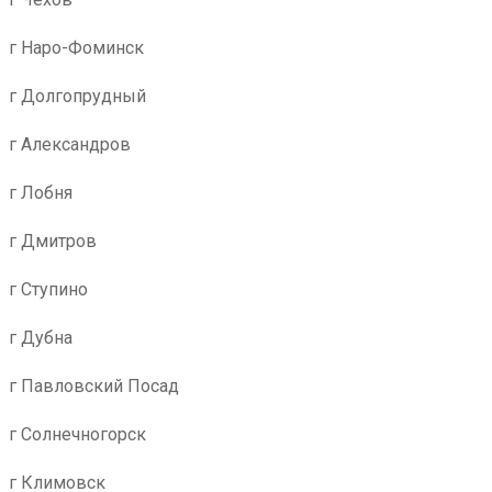
г Наро-Фоминск
г Долгопрудный
г Александров
г Лобня
г Дмитров
г Ступино
г Дубна
г Павловский Посад
г Солнечногорск
г Климовск