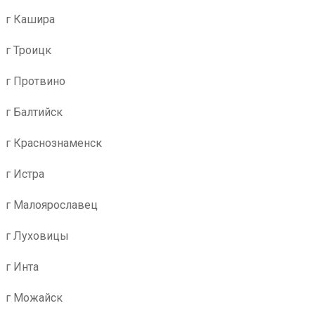
г Кашира
г Троицк
г Протвино
г Балтийск
г Краснознаменск
г Истра
г Малоярославец
г Луховицы
г Инта
г Можайск