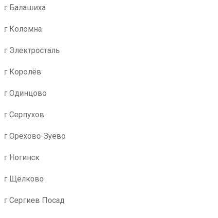
г Балашиха
г Коломна
г Электросталь
г Королёв
г Одинцово
г Серпухов
г Орехово-Зуево
г Ногинск
г Щёлково
г Сергиев Посад