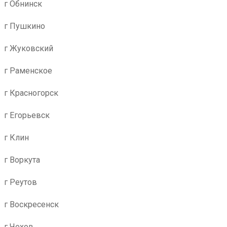
г Обнинск
г Пушкино
г Жуковский
г Раменское
г Красногорск
г Егорьевск
г Клин
г Воркута
г Реутов
г Воскресенск
г Чехов