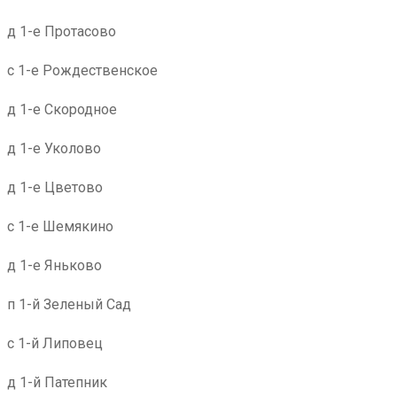
д 1-е Протасово
с 1-е Рождественское
д 1-е Скородное
д 1-е Уколово
д 1-е Цветово
с 1-е Шемякино
д 1-е Яньково
п 1-й Зеленый Сад
с 1-й Липовец
д 1-й Патепник