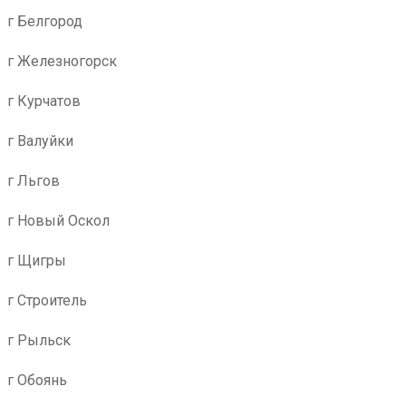
г Белгород
г Железногорск
г Курчатов
г Валуйки
г Льгов
г Новый Оскол
г Щигры
г Строитель
г Рыльск
г Обоянь