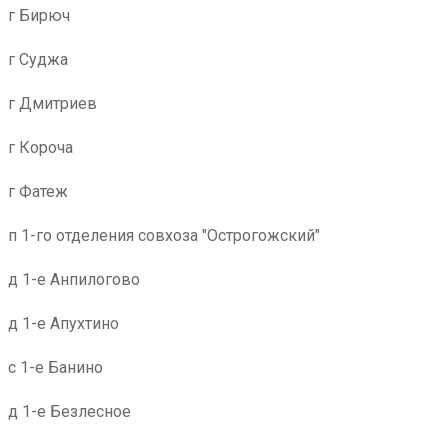
г Бирюч
г Суджа
г Дмитриев
г Короча
г Фатеж
п 1-го отделения совхоза "Острогожский"
д 1-е Анпилогово
д 1-е Апухтино
с 1-е Банино
д 1-е Безлесное