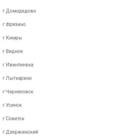
г Домодедово
г Фрязино
г Кимры
г Видное
г Ивантеевка
г Лыткарино
г Черняховск
г Усинск
г Советск
г Дзержинский