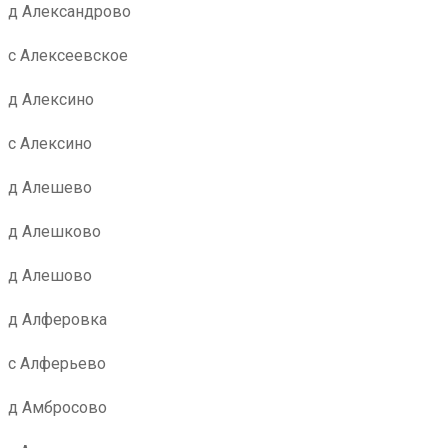
д Александрово
с Алексеевское
д Алексино
с Алексино
д Алешево
д Алешково
д Алешово
д Алферовка
с Алферьево
д Амбросово