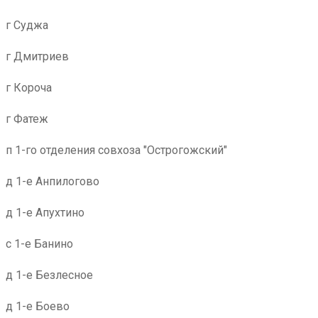
уровне.
г Суджа
г Дмитриев
г Короча
г Фатеж
п 1-го отделения совхоза "Острогожский"
д 1-е Анпилогово
д 1-е Апухтино
с 1-е Банино
д 1-е Безлесное
д 1-е Боево