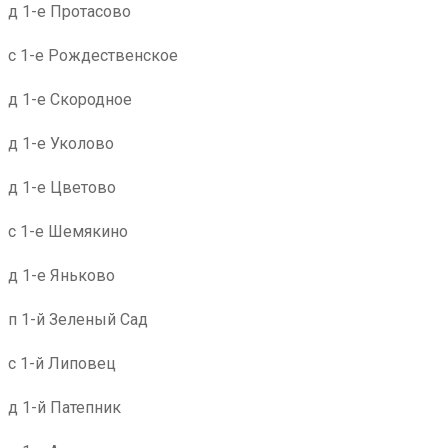
д 1-е Протасово
с 1-е Рождественское
д 1-е Скородное
д 1-е Уколово
д 1-е Цветово
с 1-е Шемякино
д 1-е Яньково
п 1-й Зеленый Сад
с 1-й Липовец
д 1-й Патепник