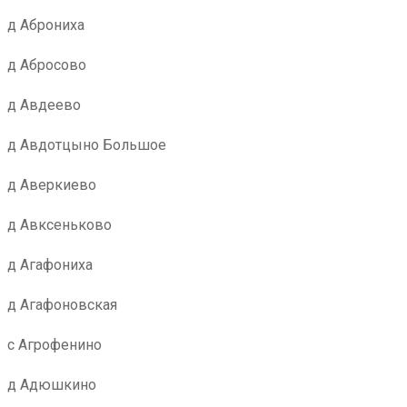
д Аброниха
д Абросово
д Авдеево
д Авдотцыно Большое
д Аверкиево
д Авксеньково
д Агафониха
д Агафоновская
с Агрофенино
д Адюшкино