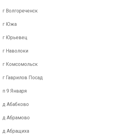
г Волгореченск
г Южа
г Юрьевец
г Наволоки
г Комсомольск
г Гаврилов Посад
п 9 Января
д Абабково
д Абрамово
д Абращиха