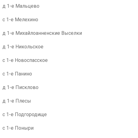
д 1-е Мальцево
с 1-е Мелехино
д 1-е Михайлоанненские Выселки
д 1-е Никольское
с 1-е Новоспасское
с 1-е Панино
д 1-е Писклово
д 1-е Плесы
с 1-е Подгородище
с 1-е Поныри