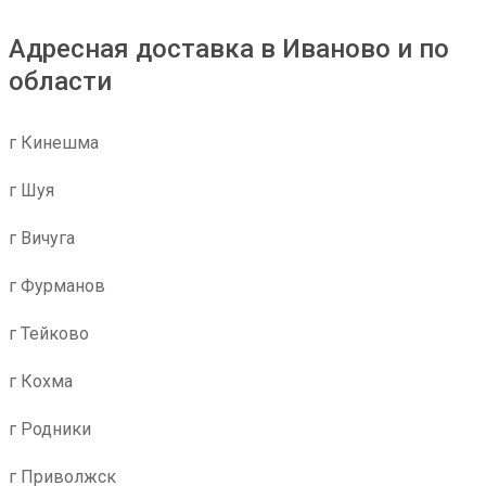
Адресная доставка в Иваново и по
области
г Кинешма
г Шуя
г Вичуга
г Фурманов
г Тейково
г Кохма
г Родники
г Приволжск