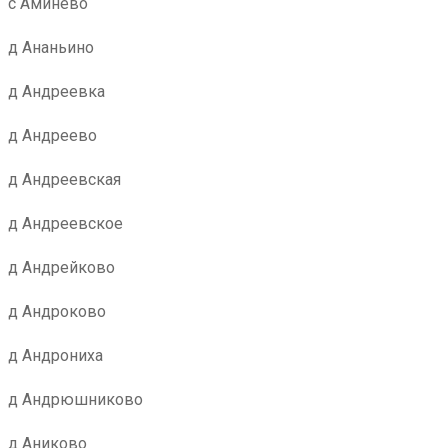
с Аминево
д Ананьино
д Андреевка
д Андреево
д Андреевская
д Андреевское
д Андрейково
д Андроково
д Андрониха
д Андрюшниково
д Аниково