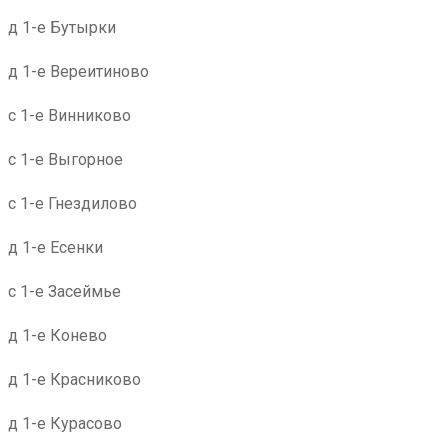
д 1-е Бутырки
д 1-е Вереитиново
с 1-е Винниково
с 1-е Выгорное
с 1-е Гнездилово
д 1-е Есенки
с 1-е Засеймье
д 1-е Конево
д 1-е Красниково
д 1-е Курасово