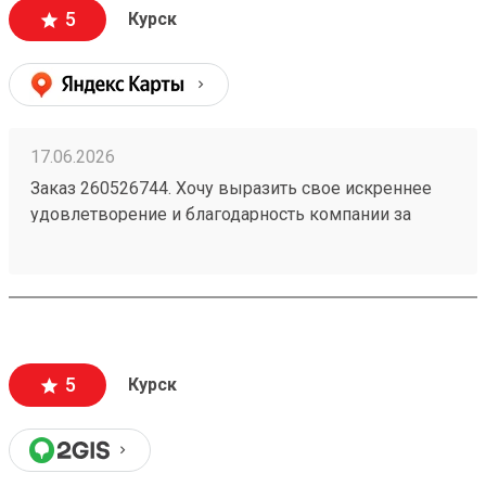
5
Курск
17.06.2026
Заказ 260526744. Хочу выразить свое искреннее
удовлетворение и благодарность компании за
безупречную организацию и осуществление
перевозки грузов. Я с уверенностью могу
рекомендовать их услуги всем, кто ценит
оперативность, надежность и высокий уровень
сервиса. Точная доставка груза в оговоренные
сроки, все прошло как по часам, ожидание груза не
5
Курск
принесло никаких неприятных сюрпризов. Груз
был доставлен в полной целостности и
сохранности, без каких-либо признаков
повреждений, царапин или потерь. Сотрудники