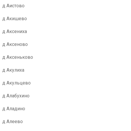
д Аистово
д Акишево
д Аксениха
д Аксеново
д Аксеньково
д Акулиха
д Акульцево
д Алабухино
д Аладино
д Алеево