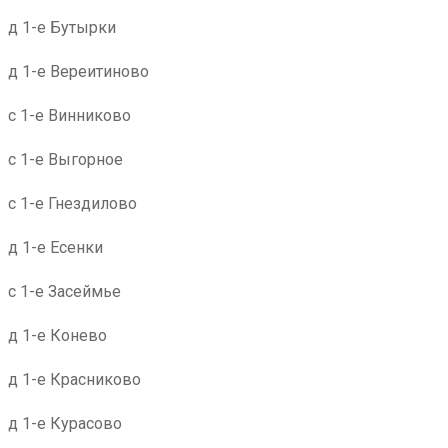
д 1-е Бутырки
д 1-е Вереитиново
с 1-е Винниково
с 1-е Выгорное
с 1-е Гнездилово
д 1-е Есенки
с 1-е Засеймье
д 1-е Конево
д 1-е Красниково
д 1-е Курасово