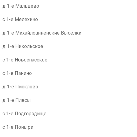
д 1-е Мальцево
с 1-е Мелехино
д 1-е Михайлоанненские Выселки
д 1-е Никольское
с 1-е Новоспасское
с 1-е Панино
д 1-е Писклово
д 1-е Плесы
с 1-е Подгородище
с 1-е Поныри