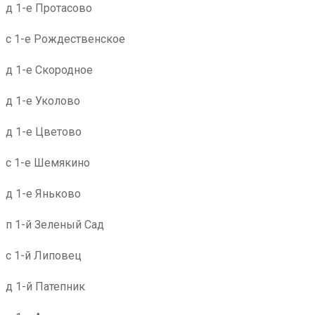
д 1-е Протасово
с 1-е Рождественское
д 1-е Скородное
д 1-е Уколово
д 1-е Цветово
с 1-е Шемякино
д 1-е Яньково
п 1-й Зеленый Сад
с 1-й Липовец
д 1-й Патепник