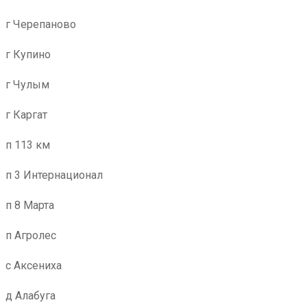
г Черепаново
г Купино
г Чулым
г Каргат
п 113 км
п 3 Интернационал
п 8 Марта
п Агролес
с Аксениха
д Алабуга