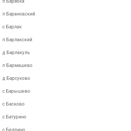
п Барабка
п Барановский
с Барлак
п Барлакский
д Барлакуль
п Бармашево
д Барсуково
с Барышево
с Басково
с Батурино
с Бедрино