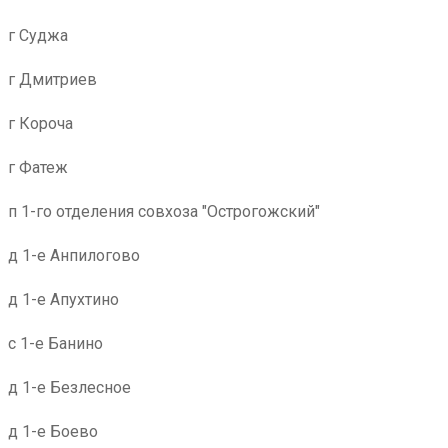
г Суджа
г Дмитриев
г Короча
г Фатеж
п 1-го отделения совхоза "Острогожский"
д 1-е Анпилогово
д 1-е Апухтино
с 1-е Банино
д 1-е Безлесное
д 1-е Боево