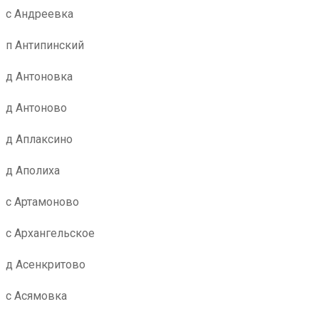
с Андреевка
п Антипинский
д Антоновка
д Антоново
д Аплаксино
д Аполиха
с Артамоново
с Архангельское
д Асенкритово
с Асямовка