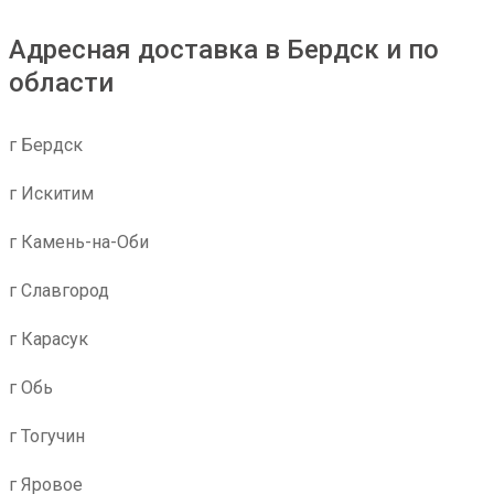
Адресная доставка в Бердск и по
области
г Бердск
г Искитим
г Камень-на-Оби
г Славгород
г Карасук
г Обь
г Тогучин
г Яровое