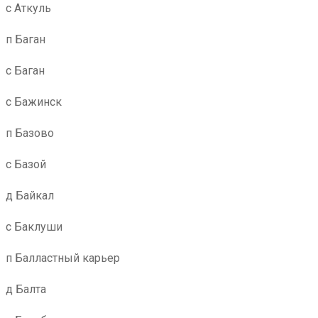
с Аткуль
п Баган
с Баган
с Бажинск
п Базово
с Базой
д Байкал
с Баклуши
п Балластный карьер
д Балта