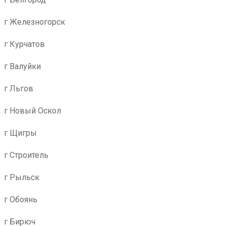
г Железногорск
г Курчатов
г Валуйки
г Льгов
г Новый Оскол
г Щигры
г Строитель
г Рыльск
г Обоянь
г Бирюч