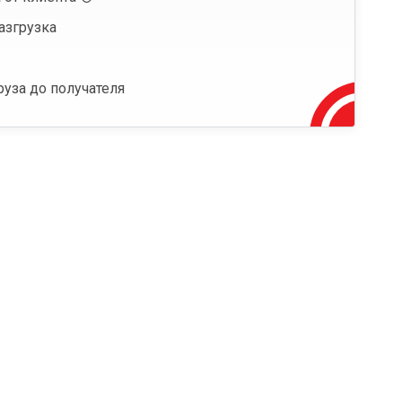
азгрузка
руза до получателя