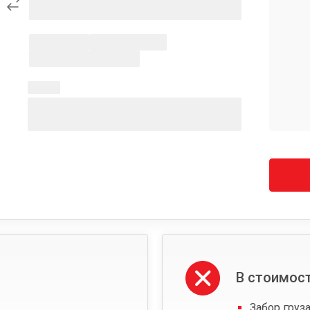
В стоимост
Забор груза