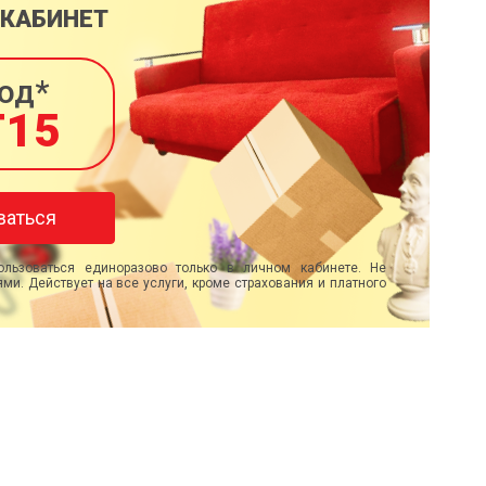
 КАБИНЕТ
од*
T15
ваться
льзоваться единоразово только в личном кабинете. Не
ми. Действует на все услуги, кроме страхования и платного