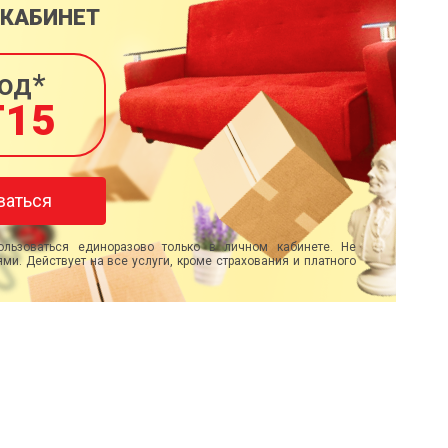
 КАБИНЕТ
од*
T15
ваться
льзоваться единоразово только в личном кабинете. Не
ми. Действует на все услуги, кроме страхования и платного