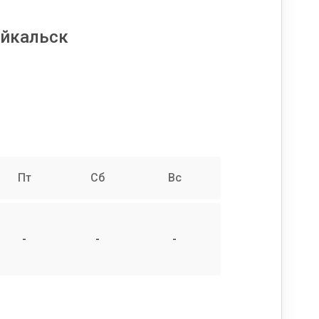
айкальск
Пт
Сб
Вс
-
-
-