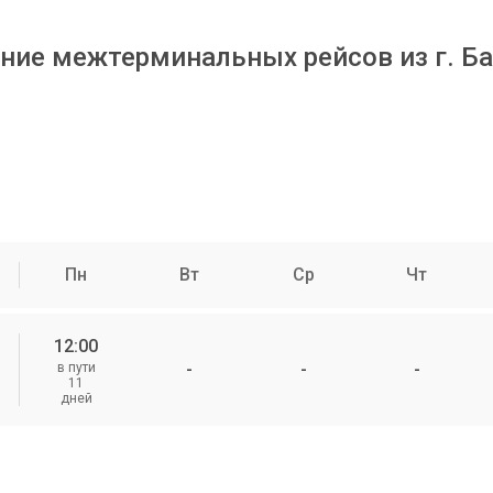
ние межтерминальных рейсов из г. Б
Пн
Вт
Ср
Чт
12:00
-
-
-
в пути
11
дней