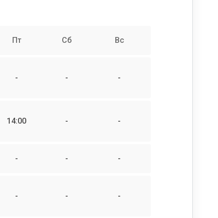
Пт
Сб
Вс
-
-
-
14:00
-
-
-
-
-
-
-
-