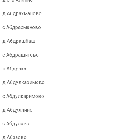
д Абдрахманово
с Абдрахманово
д Абдрашбаш
с Абдрашитово
п Абдулка
д Абдулкаримово
с Абдулкаримово
д Абдуллино
с Абдулово
д Абзаево