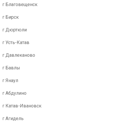
г Благовещенск
г Бирск
г Дюртюли
г Усть-Катав
г Давлеканово
г Бавлы
г Янаул
г Абдулино
г Катав-Ивановск
г Агидель