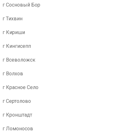
г Сосновый Бор
г Тихвин
г Кириши
г Кингисепп
г Всеволожск
г Волхов
г Красное Село
г Сертолово
г Кронштадт
г Ломоносов