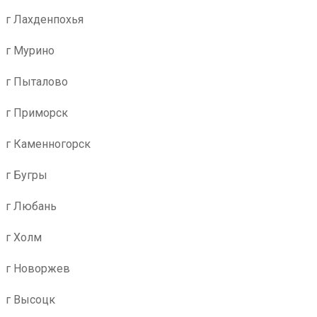
г Лахденпохья
г Мурино
г Пыталово
г Приморск
г Каменногорск
г Бугры
г Любань
г Холм
г Новоржев
г Высоцк