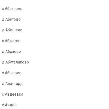
с Абзаново
д Абитово
д Абишево
с Аблаево
д Абраево
д Абуталипово
с Абызово
д Авангард
с Авдеевка
с Авдон