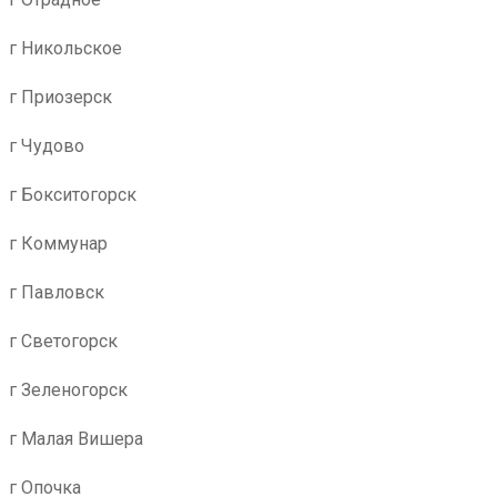
г Никольское
г Приозерск
г Чудово
г Бокситогорск
г Коммунар
г Павловск
г Светогорск
г Зеленогорск
г Малая Вишера
г Опочка