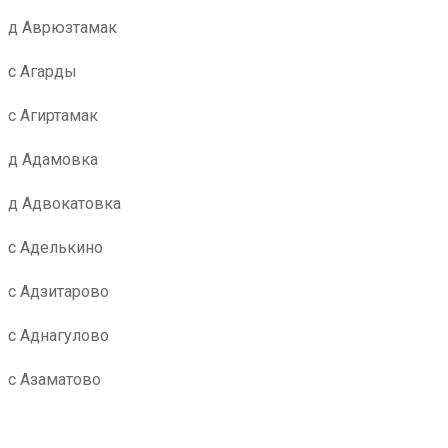
д Аврюзтамак
с Агарды
с Агиртамак
д Адамовка
д Адвокатовка
с Аделькино
с Адзитарово
с Аднагулово
с Азаматово