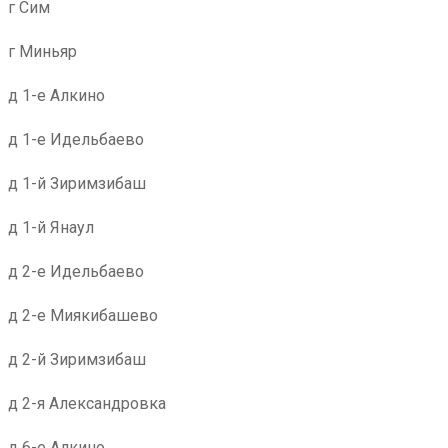
г Сим
г Миньяр
д 1-е Алкино
д 1-е Идельбаево
д 1-й Зиримзибаш
д 1-й Янаул
д 2-е Идельбаево
д 2-е Миякибашево
д 2-й Зиримзибаш
д 2-я Александровка
д 6-е Алкино