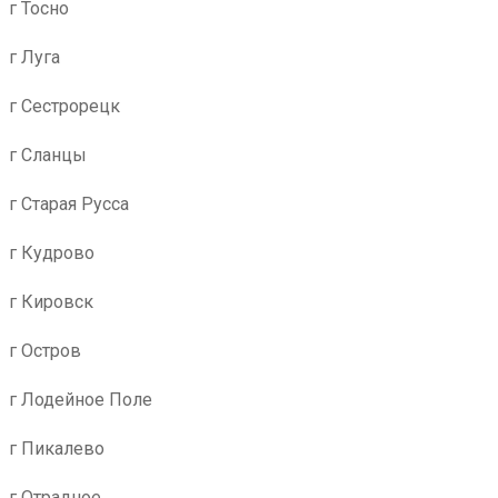
г Тосно
г Луга
г Сестрорецк
г Сланцы
г Старая Русса
г Кудрово
г Кировск
г Остров
г Лодейное Поле
г Пикалево
г Отрадное