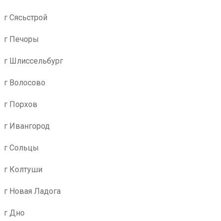
г Сясьстрой
г Печоры
г Шлиссельбург
г Волосово
г Порхов
г Ивангород
г Сольцы
г Колтуши
г Новая Ладога
г Дно