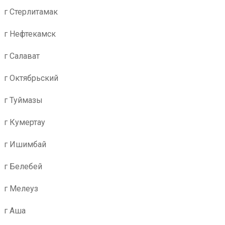
г Стерлитамак
г Нефтекамск
г Салават
г Октябрьский
г Туймазы
г Кумертау
г Ишимбай
г Белебей
г Мелеуз
г Аша