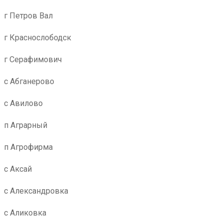
г Петров Вал
г Краснослободск
г Серафимович
с Абганерово
с Авилово
п Аграрный
п Агрофирма
с Аксай
с Александровка
с Аликовка