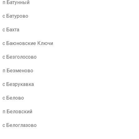
п Батунный
с Батурово
с Бахта
с Баюновские Ключи
с Безголосово
п Безменово
с Безрукавка
с Белово
п Беловский
с Белоглазово