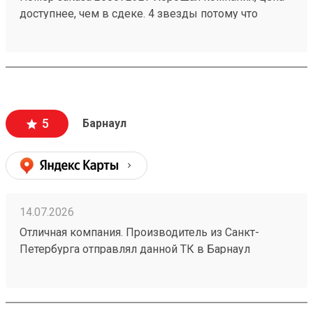
доступнее, чем в сдеке. 4 звезды потому что
бывают косяки у них, например один раз потеряли
груз на 2 недели, но разобрались. Так что всё ок
5
Барнаул
14.07.2026
Отличная компания. Производитель из Санкт-
Петербурга отправлял данной ТК в Барнаул
конвекторы для системы отопления частного дома
размерами 1500х250х70 в количестве 4шт номер
заказа №260626919. Пришли за неделю до адреса