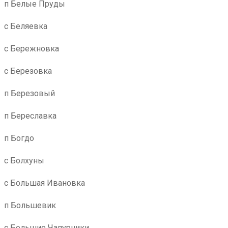
п Белые Пруды
с Беляевка
с Бережновка
с Березовка
п Березовый
п Береславка
п Богдо
с Болхуны
с Большая Ивановка
п Большевик
с Большие Чапурники