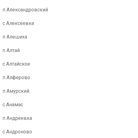
п Александровский
с Алексеевка
п Алешиха
п Алтай
с Алтайское
п Алферово
п Амурский
с Анамас
п Андреевка
с Андроново