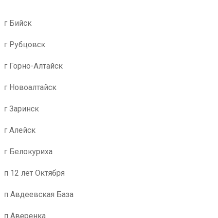
г Бийск
г Рубцовск
г Горно-Алтайск
г Новоалтайск
г Заринск
г Алейск
г Белокуриха
п 12 лет Октября
п Авдеевская База
п Аверенка