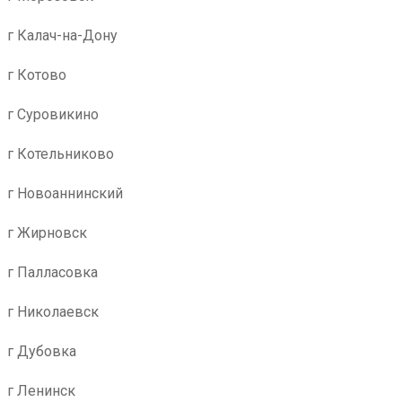
г Калач-на-Дону
г Котово
г Суровикино
г Котельниково
г Новоаннинский
г Жирновск
г Палласовка
г Николаевск
г Дубовка
г Ленинск