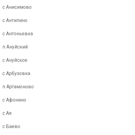
с Анисимово
с Антипино
с Антоньевка
п Ануйский
с Ануйское
с Арбузовка
п Артамоново
с Афонино
с Ая
с Баево