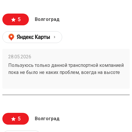
за 5500р. Считаю, что очень дешево. В пределах
города доставка стоила бы мне больше половины
стоимости. Упаковано надежно - товар обшит
5
Волгоград
деревянным щитом. Есть приложение и сайт, что
очень удобно. Однозначно буду пользоваться и
дальше. Жду заказ по доставке радиаторов из
Новосибирска.
28.05.2026
Пользуюсь только данной транспортной компанией
пока не было не каких проблем, всегда на высоте
260153202
5
Волгоград