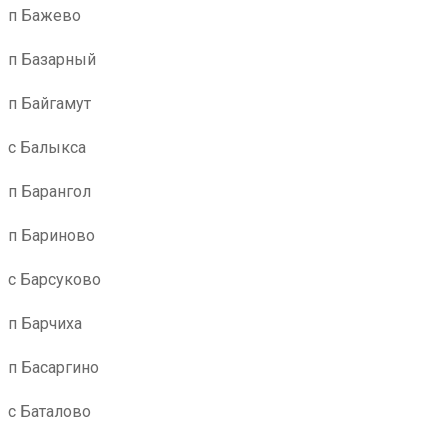
п Бажево
п Базарный
п Байгамут
с Балыкса
п Барангол
п Бариново
с Барсуково
п Барчиха
п Басаргино
с Баталово