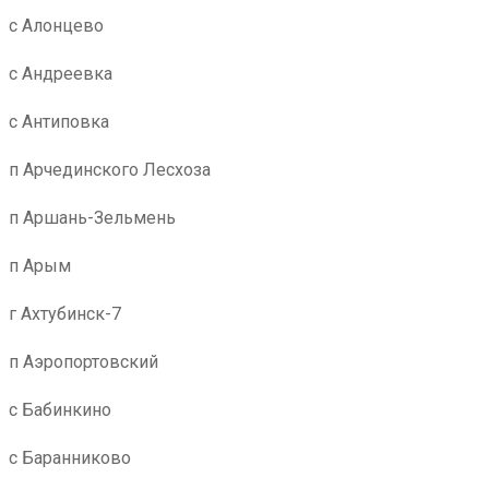
с Алонцево
с Андреевка
с Антиповка
п Арчединского Лесхоза
п Аршань-Зельмень
п Арым
г Ахтубинск-7
п Аэропортовский
с Бабинкино
с Баранниково