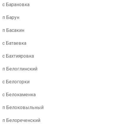
с Барановка
п Барун
п Басакин
с Батаевка
с Бахтияровка
п Белоглинский
с Белогорки
с Белокаменка
п Белоковыльный
п Белореченский