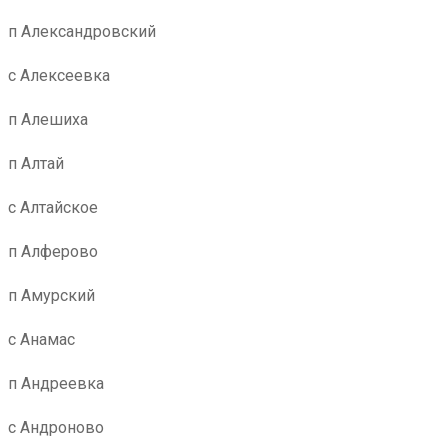
п Александровский
с Алексеевка
п Алешиха
п Алтай
с Алтайское
п Алферово
п Амурский
с Анамас
п Андреевка
с Андроново