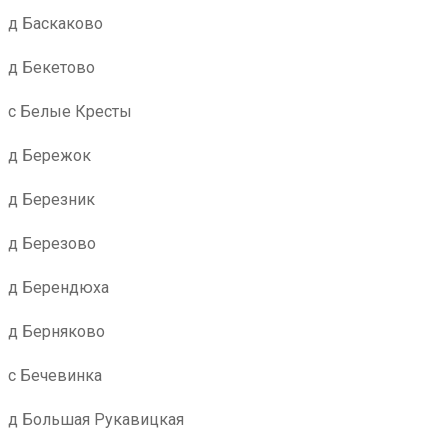
д Баскаково
д Бекетово
с Белые Кресты
д Бережок
д Березник
д Березово
д Берендюха
д Берняково
с Бечевинка
д Большая Рукавицкая