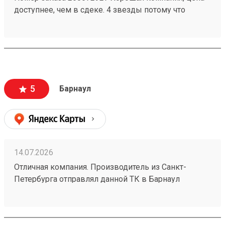
доступнее, чем в сдеке. 4 звезды потому что
бывают косяки у них, например один раз потеряли
груз на 2 недели, но разобрались. Так что всё ок
5
Барнаул
14.07.2026
Отличная компания. Производитель из Санкт-
Петербурга отправлял данной ТК в Барнаул
конвекторы для системы отопления частного дома
размерами 1500х250х70 в количестве 4шт номер
заказа №260626919. Пришли за неделю до адреса