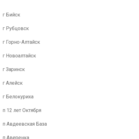
г Бийск
г Рубцовск
г Горно-Алтайск
г Новоалтайск
г Заринск
г Алейск
г Белокуриха
п 12 лет Октября
п Авдеевская База
п Аверенка