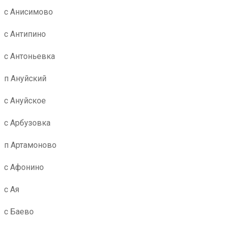
с Анисимово
с Антипино
с Антоньевка
п Ануйский
с Ануйское
с Арбузовка
п Артамоново
с Афонино
с Ая
с Баево