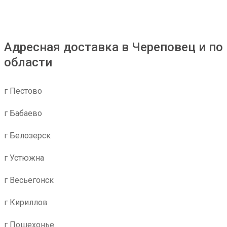
Адресная доставка в Череповец и по
области
г Пестово
г Бабаево
г Белозерск
г Устюжна
г Весьегонск
г Кириллов
г Пошехонье