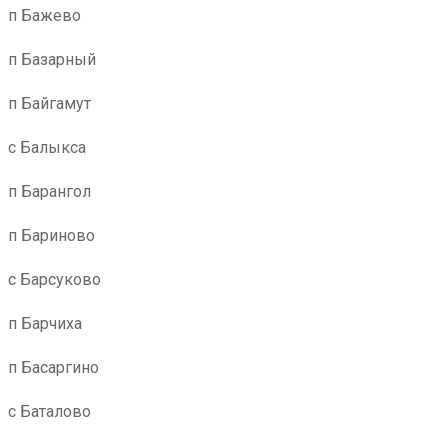
п Бажево
п Базарный
п Байгамут
с Балыкса
п Барангол
п Бариново
с Барсуково
п Барчиха
п Басаргино
с Баталово