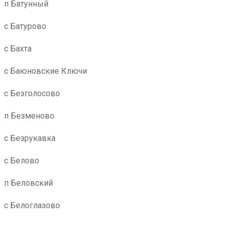
п Батунный
с Батурово
с Бахта
с Баюновские Ключи
с Безголосово
п Безменово
с Безрукавка
с Белово
п Беловский
с Белоглазово