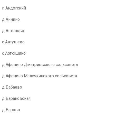
п Андогский
д Аннино
д Антоново
с Антушево
с Артюшино
д Афонино Дмитриевского сельсовета
д Афонино Малечкинского сельсовета
д Бабаево
д Барановская
д Барово