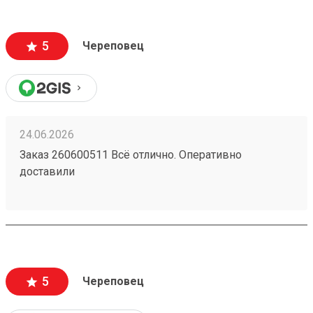
за 5500р. Считаю, что очень дешево. В пределах
города доставка стоила бы мне больше половины
стоимости. Упаковано надежно - товар обшит
5
Череповец
деревянным щитом. Есть приложение и сайт, что
очень удобно. Однозначно буду пользоваться и
дальше. Жду заказ по доставке радиаторов из
Новосибирска.
24.06.2026
Заказ 260600511 Всё отлично. Оперативно
доставили
5
Череповец