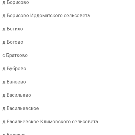
д Борисово
д Борисово Ирдоматского сельсовета
д Ботило
д Ботово
с Братково
д Буброво
д Ванеево
д Васильево
д Васильевское
д Васильевское Климовского сельсовета
д Великая