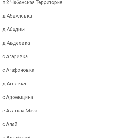
п 2 Чабанская Территория
д Абдуловка
д Абодим
д Авдеевка
с Агаревка
с Агафоновка
д Агеевка
с Адоевщина
с Акатная Маза
с Алай
п Алгайский