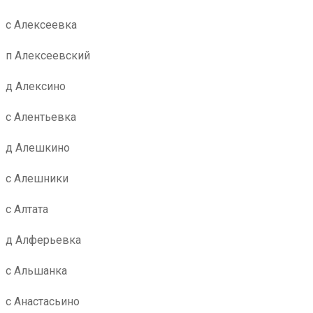
с Алексеевка
п Алексеевский
д Алексино
с Алентьевка
д Алешкино
с Алешники
с Алтата
д Алферьевка
с Альшанка
с Анастасьино