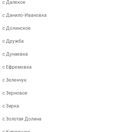
с Далекое
с Данило-Ивановка
с Долинское
с Дружба
с Дунаевка
с Ефремовка
с Зеленчук
с Зерновое
с Зирка
с Золотая Долина
с Кирпичное