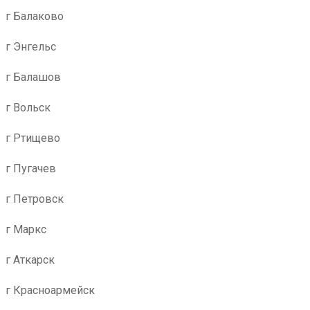
г Балаково
г Энгельс
г Балашов
г Вольск
г Ртищево
г Пугачев
г Петровск
г Маркс
г Аткарск
г Красноармейск