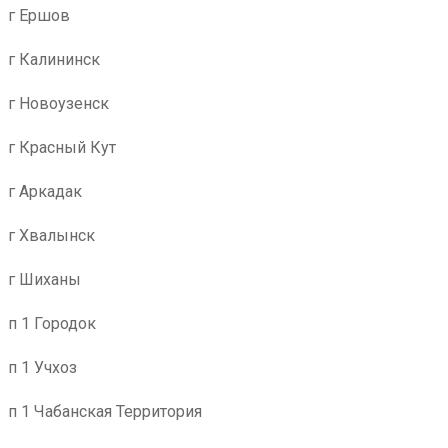
г Ершов
г Калининск
г Новоузенск
г Красный Кут
г Аркадак
г Хвалынск
г Шиханы
п 1 Городок
п 1 Учхоз
п 1 Чабанская Территория