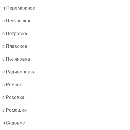
п Переможное
с Песчанское
с Петровка
с Плавское
с Поляновка
с Радивоновка
с Ровное
с Розовка
с Ромашки
п Садовое