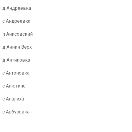
д Андреевка
с Андреевка
п Анисовский
д Аннин Верх
д Антиповка
с Антоновка
с Анютино
с Апалиха
с Арбузовка