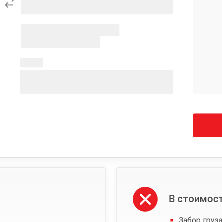
В стоимост
Забор груза