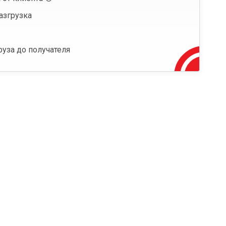
азгрузка
руза до получателя