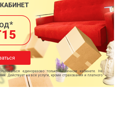
 КАБИНЕТ
од*
T15
ваться
льзоваться единоразово только в личном кабинете. Не
ми. Действует на все услуги, кроме страхования и платного