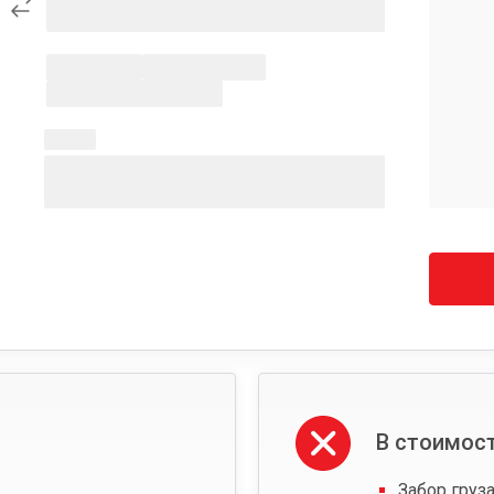
В стоимост
Забор груза