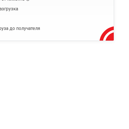
азгрузка
руза до получателя