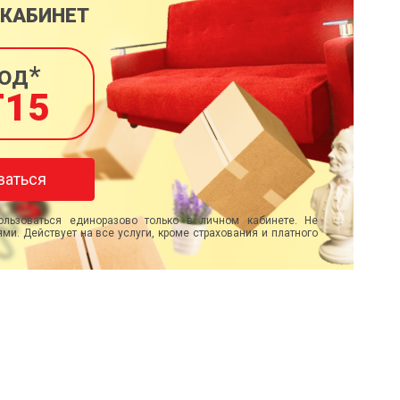
 КАБИНЕТ
од*
T15
ваться
льзоваться единоразово только в личном кабинете. Не
ми. Действует на все услуги, кроме страхования и платного