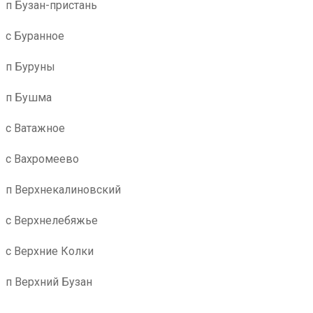
п Бузан-пристань
с Буранное
п Буруны
п Бушма
с Ватажное
с Вахромеево
п Верхнекалиновский
с Верхнелебяжье
с Верхние Колки
п Верхний Бузан