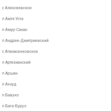
с Алексеевское
п Амтя Уста
п Амур-Санан
п Андрее-Дмитриевский
с Апанасенковское
п Артезианский
п Аршан
п Ахнуд
п Бавуко
п Бага-Бурул