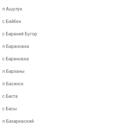
п Ашулук
с Байбек
с Бараний Бугор
п Барановка
с Барановка
п Барханы
п Басинск
с Баста
с Басы
п Бахаревский