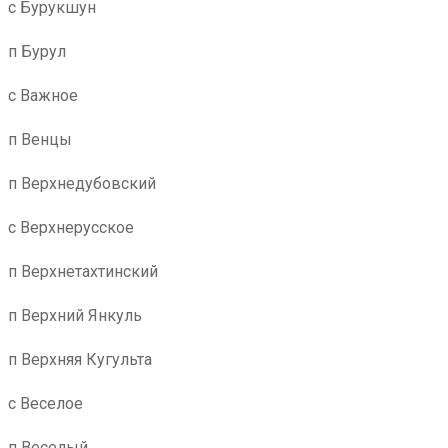
с Бурукшун
п Бурул
с Важное
п Венцы
п Верхнедубовский
с Верхнерусское
п Верхнетахтинский
п Верхний Янкуль
п Верхняя Кугульта
с Веселое
п Веселый