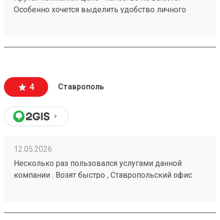
Особенно хочется выделить удобство личного
кабинета. № груза : 260252982
4
Ставрополь
12.05.2026
Несколько раз пользовался услугами данной
компании . Возят быстро , Ставропольский офис
проблем не доставлял . Московские сотрудники
иногда косячат , но благодаря беседам со службой
поддержки все решается . Заказ № 260425670