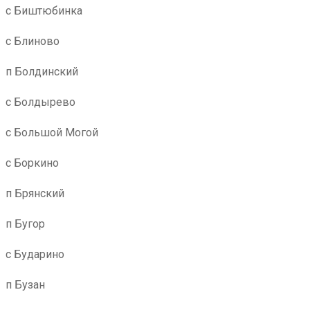
с Биштюбинка
с Блиново
п Болдинский
с Болдырево
с Большой Могой
с Боркино
п Брянский
п Бугор
с Бударино
п Бузан