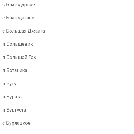
с Благодарное
с Благодатное
с Большая Джалга
п Большевик
п Большой Гок
п Ботаника
п Бугу
п Бурата
п Бургуста
с Бурлацкое