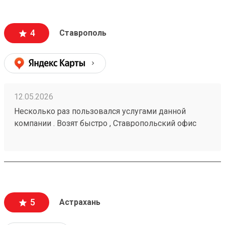
4
Ставрополь
12.05.2026
Несколько раз пользовался услугами данной
компании . Возят быстро , Ставропольский офис
проблем не доставлял . Московские сотрудники
иногда косячат , но благодаря беседам со службой
поддержки все решается . Заказ № 260425670
5
Астрахань