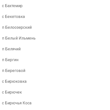
с Бахтемир
с Бекетовка
п Белоозерский
п Белый Ильмень
п Белячий
п Бергин
п Береговой
с Бирюковка
с Бирючек
с Бирючья Коса