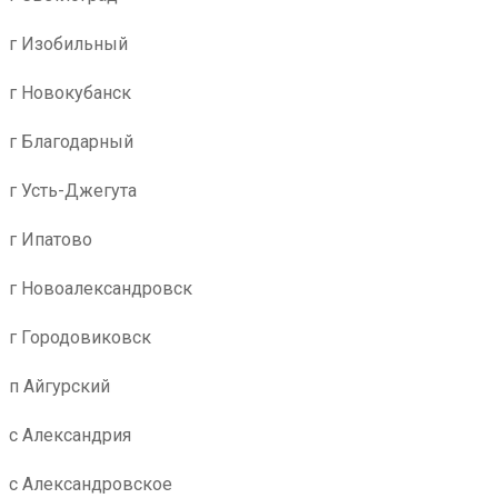
г Изобильный
г Новокубанск
г Благодарный
г Усть-Джегута
г Ипатово
г Новоалександровск
г Городовиковск
п Айгурский
с Александрия
с Александровское