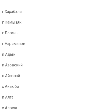
г Харабали
г Камызяк
г Лагань
г Нариманов
п Адык
п Азовский
п Айсапай
с Актюбе
п Алга
с Алгаза