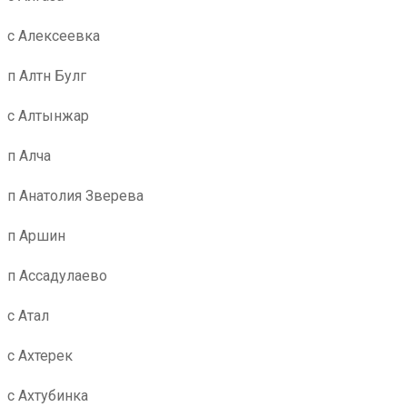
с Алексеевка
п Алтн Булг
с Алтынжар
п Алча
п Анатолия Зверева
п Аршин
п Ассадулаево
с Атал
с Ахтерек
с Ахтубинка