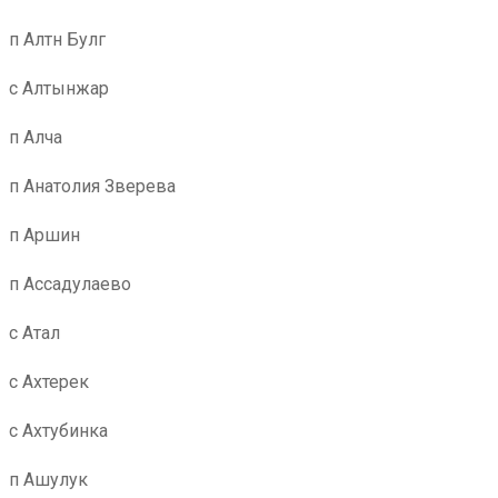
п Алтн Булг
с Алтынжар
п Алча
п Анатолия Зверева
п Аршин
п Ассадулаево
с Атал
с Ахтерек
с Ахтубинка
п Ашулук