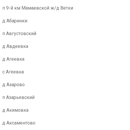
п 9-й км Мамаевской ж/д Ветки
д Абаринки
п Августовский
д Авдеевка
д Агеевка
с Агеевка
д Азарово
п Азарьевский
д Акимовка
д Аксаментово