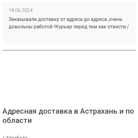
18.06.2024
Заказывали доставку от адреса до адреса ,очень
довольны работой !Курьер перед тем как отвести /
привести созвонился,все четко))так же была
необходимость упаковать самокаты в коробку
,которые я выкинул))очень рад не пришлось искать
по городу подходящую коробку))просто отдал
так,они все сделали!спасибо! Так же цена приятно
удивила ,буду обращаться еще !номер заказа
240427836
Адресная доставка в Астрахань и по
области
г Харабали