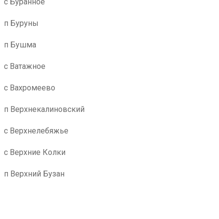
с Буранное
п Буруны
п Бушма
с Ватажное
с Вахромеево
п Верхнекалиновский
с Верхнелебяжье
с Верхние Колки
п Верхний Бузан