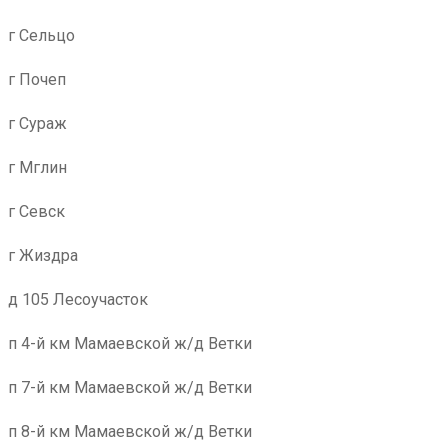
г Сельцо
г Почеп
г Сураж
г Мглин
г Севск
г Жиздра
д 105 Лесоучасток
п 4-й км Мамаевской ж/д Ветки
п 7-й км Мамаевской ж/д Ветки
п 8-й км Мамаевской ж/д Ветки