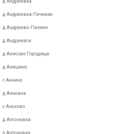
д Андреевка
д Андреевка-Печевая
д Андреево-Палики
д Андреевск
д Анисово Городище
д Анишино
с Аннино
д Анновка
с Анохово
д Антоновка
п Антоновка