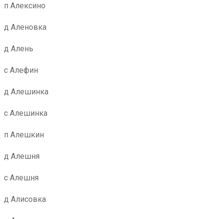
п Алексино
д Аленовка
д Алень
с Алефин
д Алешинка
с Алешинка
п Алешкин
д Алешня
с Алешня
д Алисовка