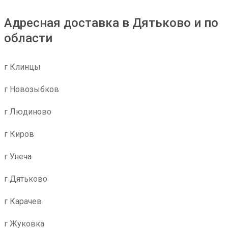
Адресная доставка в Дятьково и по
области
г Клинцы
г Новозыбков
г Людиново
г Киров
г Унеча
г Дятьково
г Карачев
г Жуковка