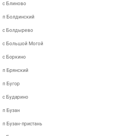
с Блиново
п Болдинский
с Болдырево
с Большой Могой
с Боркино
п Брянский
п Бугор
с Бударино
п Бузан
п Бузан-пристань