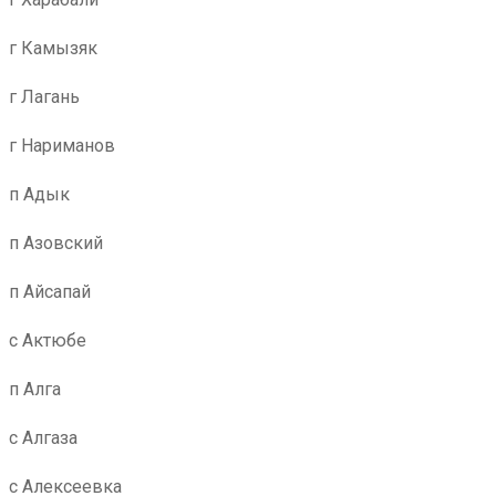
г Камызяк
г Лагань
г Нариманов
п Адык
п Азовский
п Айсапай
с Актюбе
п Алга
с Алгаза
с Алексеевка