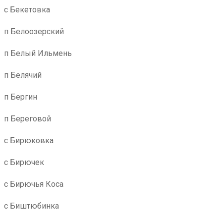
с Бекетовка
п Белоозерский
п Белый Ильмень
п Белячий
п Бергин
п Береговой
с Бирюковка
с Бирючек
с Бирючья Коса
с Биштюбинка