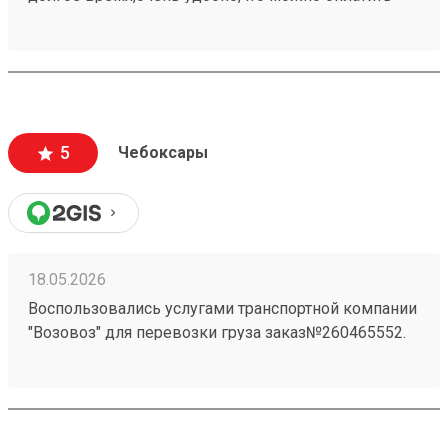
заранее в приложении,быстро прийти и забрать
свой заказ При надобности дадут дадут ножницы
для распаковки
5
Чебоксары
18.05.2026
Воспользовались услугами транспортной компании
"Возовоз" для перевозки груза заказ№260465552.
Хотим выразить свою благодарность за высокий
уровень сервиса и профессионализм. Груз был
доставлен точно в оговоренные сроки.