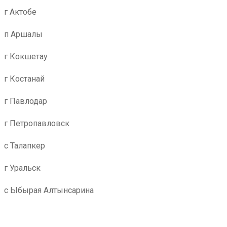
г Актобе
п Аршалы
г Кокшетау
г Костанай
г Павлодар
г Петропавловск
с Талапкер
г Уральск
с Ыбырая Алтынсарина