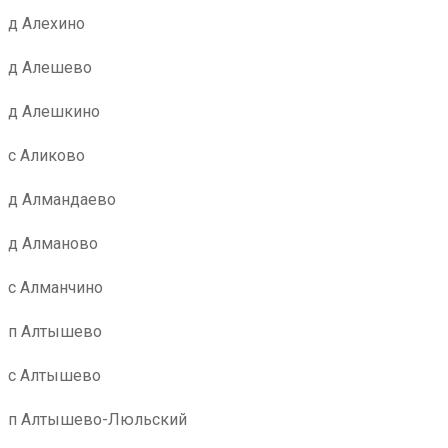
д Алехино
д Алешево
д Алешкино
с Аликово
д Алмандаево
д Алманово
с Алманчино
п Алтышево
с Алтышево
п Алтышево-Люльский