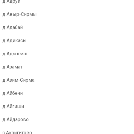
д Авруй
д Авыр-Сирмы
д Адабай
д Адикасы
д Адылъял
д Азамат
д Азим-Сирма
д Айбечи
д Айгиши
д Айдарово
с Акзигитово