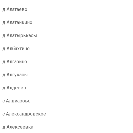
д Алатаево
д Алатайкино
д Алатырькасы
д Албахтино
д Алгазино
д Алгукасы
д Алдеево
с Алдиарово
с Александровское
д Алексеевка