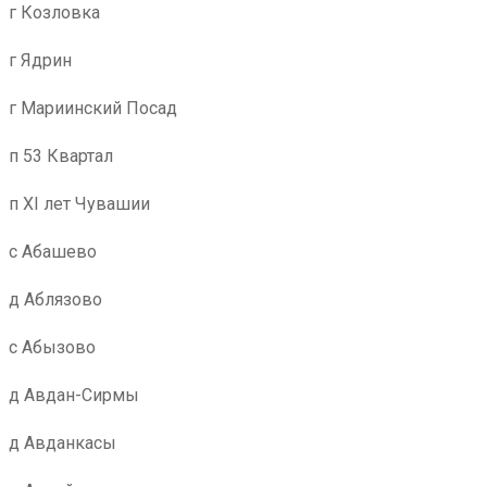
г Козловка
г Ядрин
г Мариинский Посад
п 53 Квартал
п XI лет Чувашии
с Абашево
д Аблязово
с Абызово
д Авдан-Сирмы
д Авданкасы