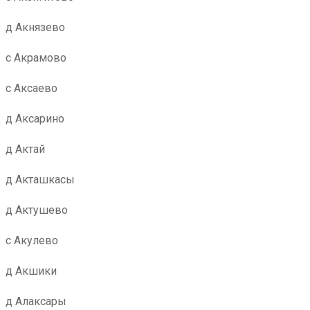
д Акнязево
с Акрамово
с Аксаево
д Аксарино
д Актай
д Акташкасы
д Актушево
с Акулево
д Акшики
д Алаксары