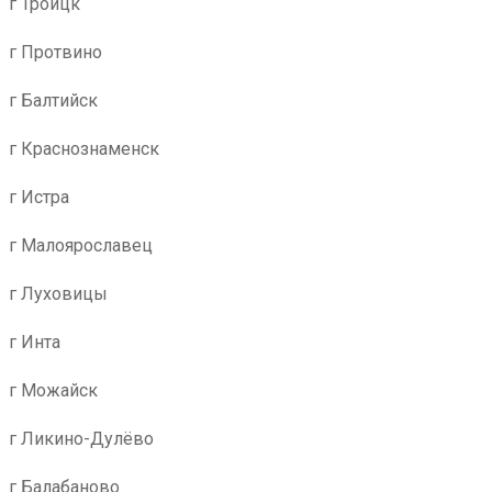
г Троицк
г Протвино
г Балтийск
г Краснознаменск
г Истра
г Малоярославец
г Луховицы
г Инта
г Можайск
г Ликино-Дулёво
г Балабаново