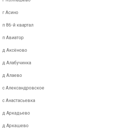
г Асино
п 86-й квартал
п Авиатор
д Аксёново
д Алабучинка
д Алаево
с Александровское
с Анастасьевка
д Аркадьево
д Аркашево