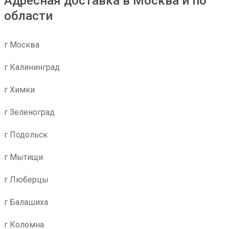
Адресная доставка в Москва и по
области
г Москва
г Калининград
г Химки
г Зеленоград
г Подольск
г Мытищи
г Люберцы
г Балашиха
г Коломна