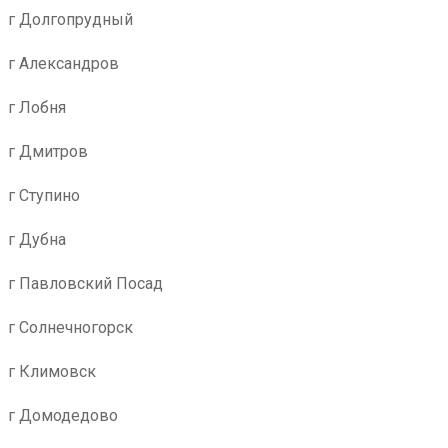
г Долгопрудный
г Александров
г Лобня
г Дмитров
г Ступино
г Дубна
г Павловский Посад
г Солнечногорск
г Климовск
г Домодедово