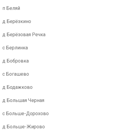
п Беляй
д Берёзкино
д Берёзовая Речка
с Берлинка
д Бобровка
с Богашево
д Бодажково
д Большая Черная
с Больше-Дорохово
д Больше-Жирово