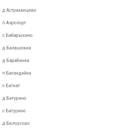
д Астраханцево
п Аэропорт
с Бабарыкино
д Балашовка
д Барабинка
п Басандайка
с Баткат
д Батурино
с Батурино
д Белоусово