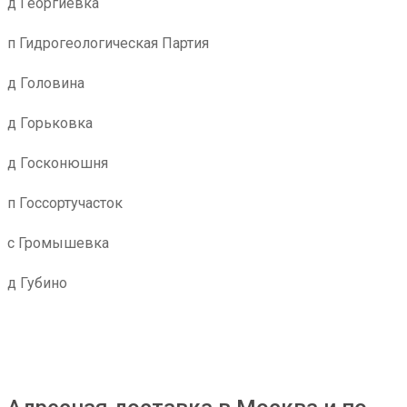
д Георгиевка
п Гидрогеологическая Партия
д Головина
д Горьковка
д Госконюшня
п Госсортучасток
с Громышевка
д Губино