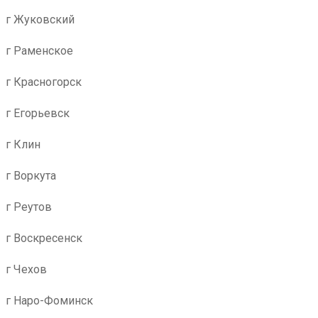
г Жуковский
г Раменское
г Красногорск
г Егорьевск
г Клин
г Воркута
г Реутов
г Воскресенск
г Чехов
г Наро-Фоминск