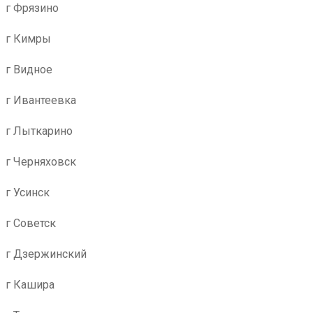
г Фрязино
г Кимры
г Видное
г Ивантеевка
г Лыткарино
г Черняховск
г Усинск
г Советск
г Дзержинский
г Кашира