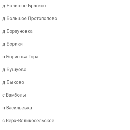
д Большое Брагино
д Большое Протопопово
д Борзуновка
д Борики
п Борисова Гора
д Бушуево
д Быково
с Вамболы
п Васильевка
с Верх-Великосельское