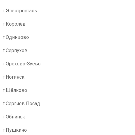
г Электросталь
г Королёв
г Одинцово
г Серпухов
г Орехово-Зуево
г Ногинск
г Щёлково
г Сергиев Посад
г Обнинск
г Пушкино