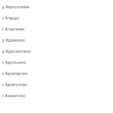
д Аврюзтамак
с Агарды
с Агиртамак
д Адамовка
д Адвокатовка
с Аделькино
с Адзитарово
с Аднагулово
с Азаматово