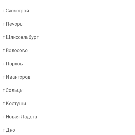
г Сясьстрой
г Печоры
г Шлиссельбург
г Волосово
г Порхов
г Ивангород
г Сольцы
г Колтуши
г Новая Ладога
г Дно