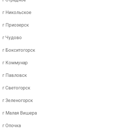
г Никольское
г Приозерск
г Чудово
г Бокситогорск
г Коммунар
г Павловск
г Светогорск
г Зеленогорск
г Малая Вишера
г Опочка