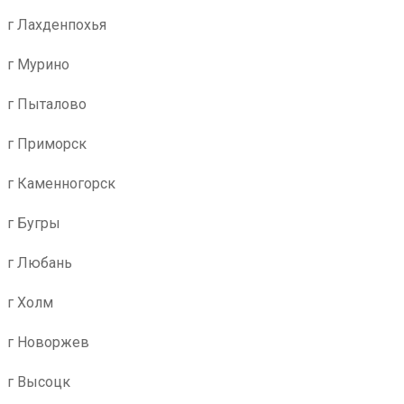
г Лахденпохья
г Мурино
г Пыталово
г Приморск
г Каменногорск
г Бугры
г Любань
г Холм
г Новоржев
г Высоцк