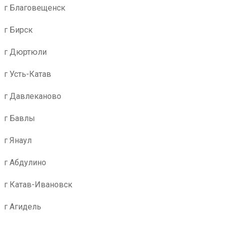
г Благовещенск
г Бирск
г Дюртюли
г Усть-Катав
г Давлеканово
г Бавлы
г Янаул
г Абдулино
г Катав-Ивановск
г Агидель