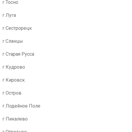
г Тосно
г Луга
г Сестрорецк
г Сланцы
г Старая Русса
г Кудрово
г Кировск
г Остров
г Лодейное Поле
г Пикалево
г Отрадное