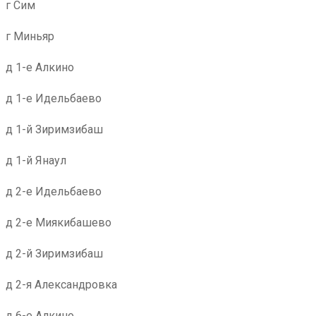
г Сим
г Миньяр
д 1-е Алкино
д 1-е Идельбаево
д 1-й Зиримзибаш
д 1-й Янаул
д 2-е Идельбаево
д 2-е Миякибашево
д 2-й Зиримзибаш
д 2-я Александровка
д 6-е Алкино