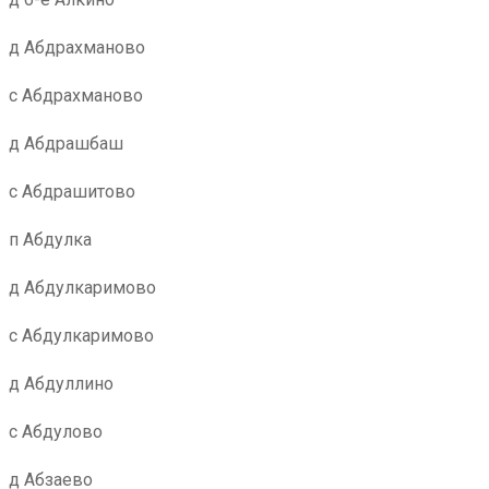
д Абдрахманово
с Абдрахманово
д Абдрашбаш
с Абдрашитово
п Абдулка
д Абдулкаримово
с Абдулкаримово
д Абдуллино
с Абдулово
д Абзаево