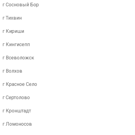
г Сосновый Бор
г Тихвин
г Кириши
г Кингисепп
г Всеволожск
г Волхов
г Красное Село
г Сертолово
г Кронштадт
г Ломоносов