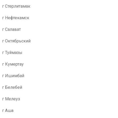
г Стерлитамак
г Нефтекамск
г Салават
г Октябрьский
г Туймазы
г Кумертау
г Ишимбай
г Белебей
г Мелеуз
г Аша