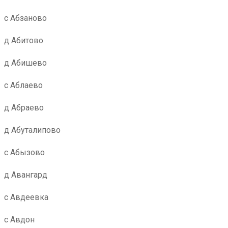
с Абзаново
д Абитово
д Абишево
с Аблаево
д Абраево
д Абуталипово
с Абызово
д Авангард
с Авдеевка
с Авдон