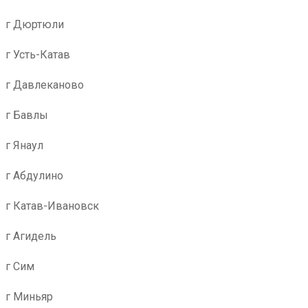
г Дюртюли
г Усть-Катав
г Давлеканово
г Бавлы
г Янаул
г Абдулино
г Катав-Ивановск
г Агидель
г Сим
г Миньяр