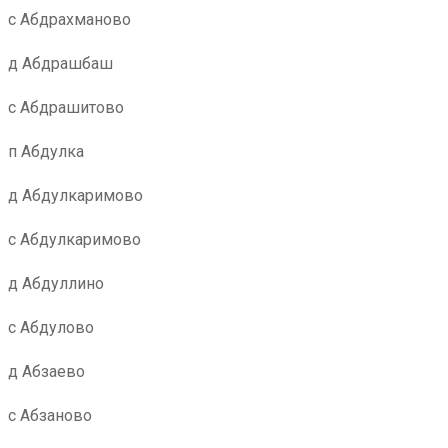
с Абдрахманово
д Абдрашбаш
с Абдрашитово
п Абдулка
д Абдулкаримово
с Абдулкаримово
д Абдуллино
с Абдулово
д Абзаево
с Абзаново