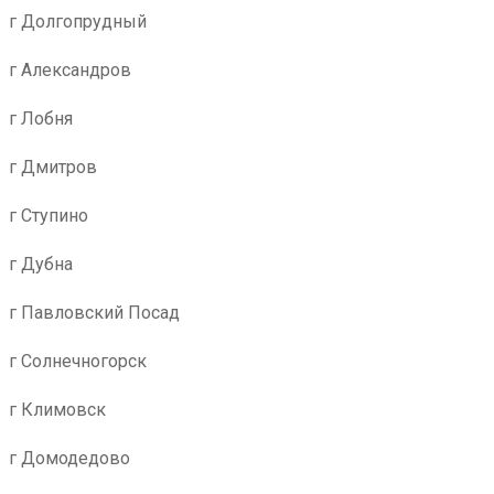
г Долгопрудный
г Александров
г Лобня
г Дмитров
г Ступино
г Дубна
г Павловский Посад
г Солнечногорск
г Климовск
г Домодедово