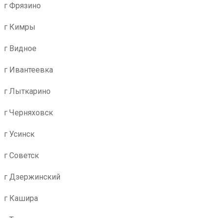
г Фрязино
г Кимры
г Видное
г Ивантеевка
г Лыткарино
г Черняховск
г Усинск
г Советск
г Дзержинский
г Кашира