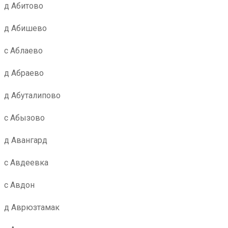
д Абитово
д Абишево
с Аблаево
д Абраево
д Абуталипово
с Абызово
д Авангард
с Авдеевка
с Авдон
д Аврюзтамак