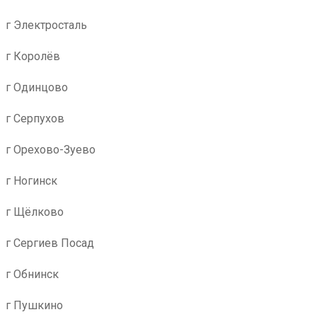
г Электросталь
г Королёв
г Одинцово
г Серпухов
г Орехово-Зуево
г Ногинск
г Щёлково
г Сергиев Посад
г Обнинск
г Пушкино