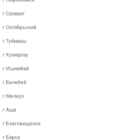
г Салават
г Октябрьский
г Туймазы
г Кумертау
г Ишимбай
г Белебей
г Мелеуз
г Аша
г Благовещенск
г Бирск