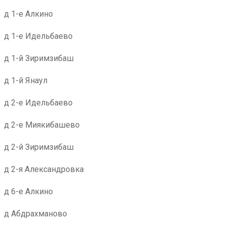
д 1-е Алкино
д 1-е Идельбаево
д 1-й Зиримзибаш
д 1-й Янаул
д 2-е Идельбаево
д 2-е Миякибашево
д 2-й Зиримзибаш
д 2-я Александровка
д 6-е Алкино
д Абдрахманово