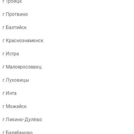
г Троицк
г Протвино
г Балтийск
г Краснознаменск
г Истра
г Малоярославец
г Луховицы
г Инта
г Можайск
г Ликино-Дулёво
г Балабаново