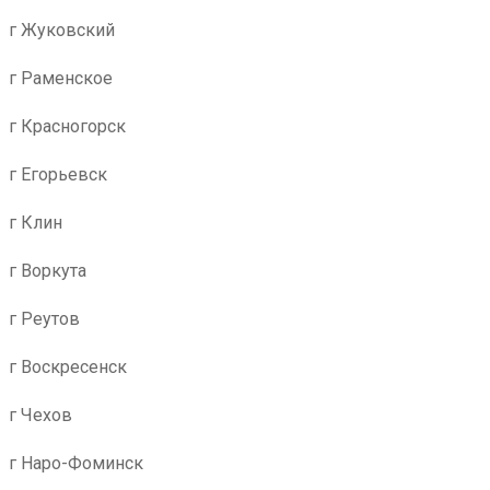
г Жуковский
г Раменское
г Красногорск
г Егорьевск
г Клин
г Воркута
г Реутов
г Воскресенск
г Чехов
г Наро-Фоминск