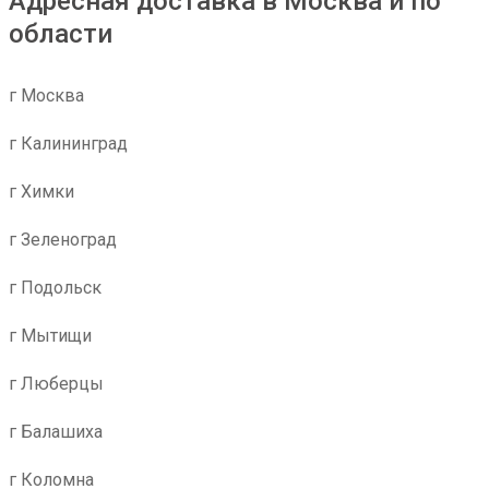
Адресная доставка в Москва и по
области
г Москва
г Калининград
г Химки
г Зеленоград
г Подольск
г Мытищи
г Люберцы
г Балашиха
г Коломна