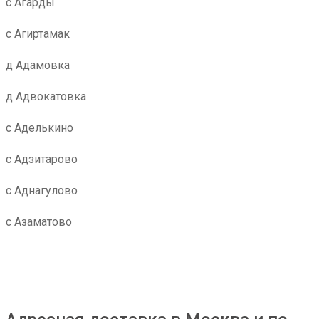
с Агарды
с Агиртамак
д Адамовка
д Адвокатовка
с Аделькино
с Адзитарово
с Аднагулово
с Азаматово