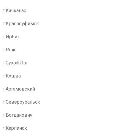
г Качканар
г Красноуфимск
г Ирбит
г Реж
г Сухой Лог
г Кушва
г Артемовский
г Североуральск
г Богданович
г Карпинск