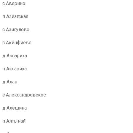
с Аверино
п Азиатская
с Азигулово
с Акинфиево
д Аксариха
п Аксариха
д Алап
с Александровское
д Алёшина
п Алтынай