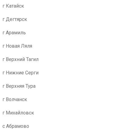
г Катайск
г Дегтярск
г Арамиль
г Новая Ляля
г Верхний Тагил
г Нижние Серги
г Верхняя Тура
г Волчанск
г Михайловск
с Абрамово