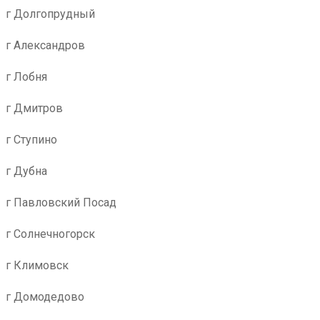
г Долгопрудный
г Александров
г Лобня
г Дмитров
г Ступино
г Дубна
г Павловский Посад
г Солнечногорск
г Климовск
г Домодедово