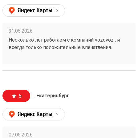
31.05.2026
Несколько лет работаем с компаний vozovoz , и
всегда только положительные впечатления.
Особенно хотелось бы отметить скорость доставки,
удобное приложение и чат бот в telegram , где
можно посмотреть всю интересующую
информацию , а также вежливый и отзывчивый
персонал. Груз всегда доставляется в целости и
сохранности , и сотрудники аккуратны при загрузке
5
Екатеринбург
, выгрузке 🙌🏻 Заказ 260502771
07.05.2026