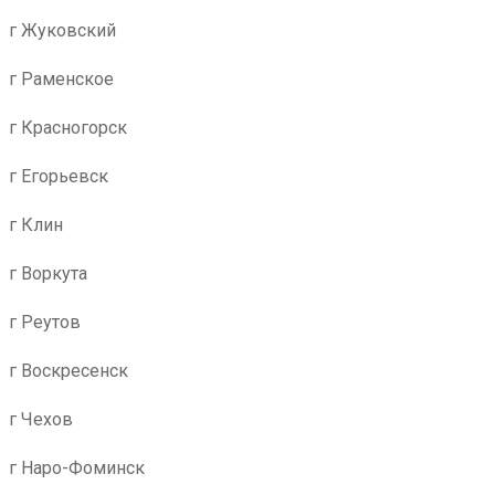
г Жуковский
г Раменское
г Красногорск
г Егорьевск
г Клин
г Воркута
г Реутов
г Воскресенск
г Чехов
г Наро-Фоминск