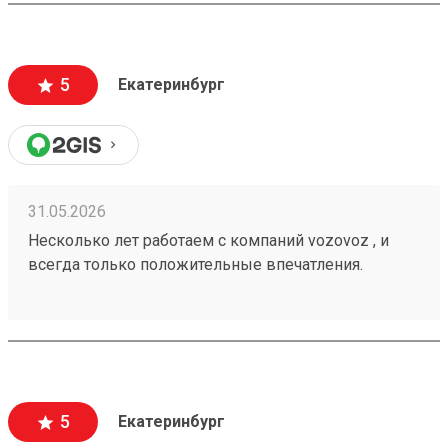
5
Екатеринбург
31.05.2026
Несколько лет работаем с компаний vozovoz , и
всегда только положительные впечатления.
Особенно хотелось бы отметить скорость доставки,
удобное приложение и чат бот в telegram , где
можно посмотреть всю интересующую
информацию , а также вежливый и отзывчивый
персонал. Груз всегда доставляется в целости и
сохранности , и сотрудники аккуратны при загрузке
5
Екатеринбург
, выгрузке 🙌🏻 Заказ 260502771