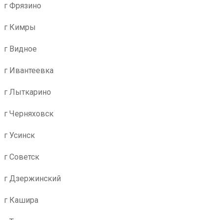
г Фрязино
г Кимры
г Видное
г Ивантеевка
г Лыткарино
г Черняховск
г Усинск
г Советск
г Дзержинский
г Кашира