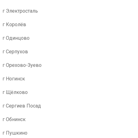
г Электросталь
г Королёв
г Одинцово
г Серпухов
г Орехово-Зуево
г Ногинск
г Щёлково
г Сергиев Посад
г Обнинск
г Пушкино