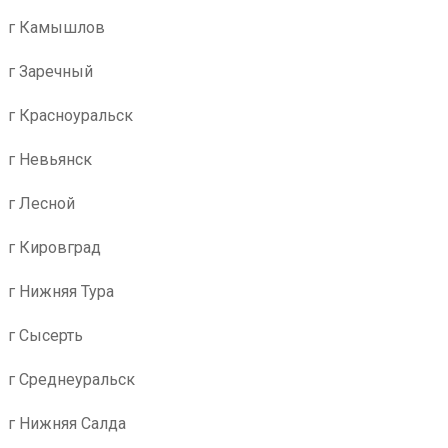
г Камышлов
г Заречный
г Красноуральск
г Невьянск
г Лесной
г Кировград
г Нижняя Тура
г Сысерть
г Среднеуральск
г Нижняя Салда