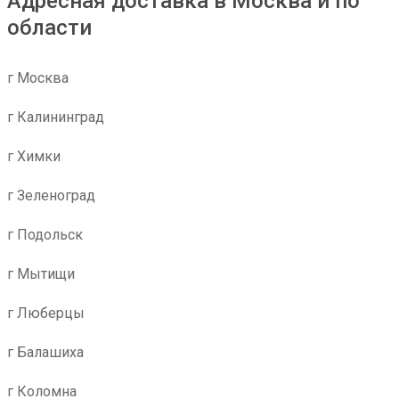
Адресная доставка в Москва и по
области
г Москва
г Калининград
г Химки
г Зеленоград
г Подольск
г Мытищи
г Люберцы
г Балашиха
г Коломна