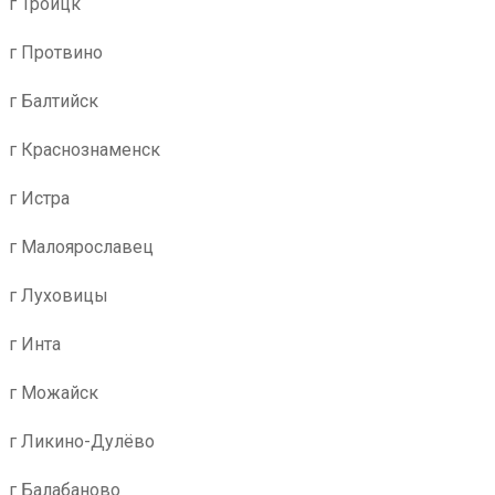
г Троицк
г Протвино
г Балтийск
г Краснознаменск
г Истра
г Малоярославец
г Луховицы
г Инта
г Можайск
г Ликино-Дулёво
г Балабаново