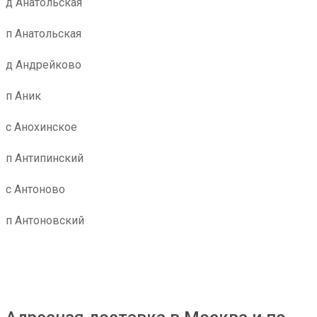
д Анатольская
п Анатольская
д Андрейково
п Аник
с Анохинское
п Антипинский
с Антоново
п Антоновский