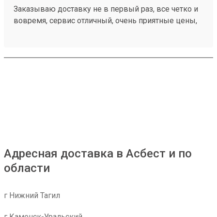
Заказываю доставку не в первый раз, все четко и
вовремя, сервис отличный, очень приятные цены,
дешевле чем в других компаниях, рекомендую!
Номер моего последнего заказа 260421894
Адресная доставка в Асбест и по
области
г Нижний Тагил
г Каменск-Уральский