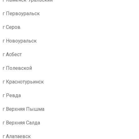
г Первоуральск
г Серов
г Новоуральск
г Асбест
г Полевской
г Краснотурьинск
г Ревда
г Верхняя Пышма
г Верхняя Салда
г Алапаевск