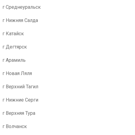
г Среднеуральск
г Нижняя Салда
г Катайск
г Дегтярск
г Арамиль
г Новая Ляля
г Верхний Тагил
г Нижние Серги
г Верхняя Тура
г Волчанск