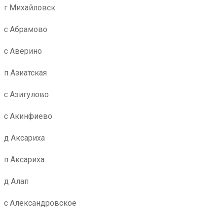
г Михайловск
с Абрамово
с Аверино
п Азиатская
с Азигулово
с Акинфиево
д Аксариха
п Аксариха
д Алап
с Александровское