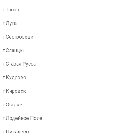
г Тосно
г Луга
г Сестрорецк
г Сланцы
г Старая Русса
г Кудрово
г Кировск
г Остров
г Лодейное Поле
г Пикалево