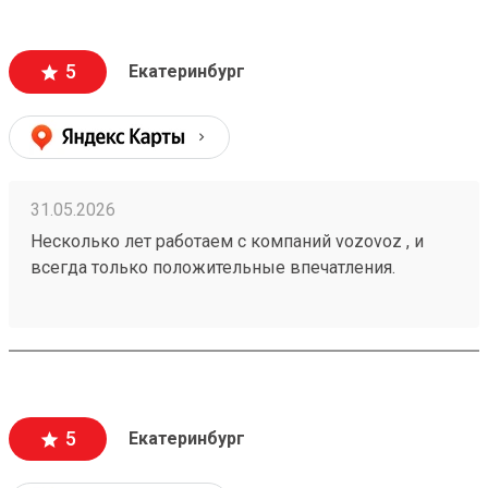
информацию , а также вежливый и отзывчивый
персонал. Груз всегда доставляется в целости и
сохранности , и сотрудники аккуратны при загрузке
5
Екатеринбург
, выгрузке 🙌🏻 Заказ 260502771
31.05.2026
Несколько лет работаем с компаний vozovoz , и
всегда только положительные впечатления.
Особенно хотелось бы отметить скорость доставки,
удобное приложение и чат бот в telegram , где
можно посмотреть всю интересующую
информацию , а также вежливый и отзывчивый
персонал. Груз всегда доставляется в целости и
сохранности , и сотрудники аккуратны при загрузке
5
Екатеринбург
, выгрузке 🙌🏻 Заказ 260502771