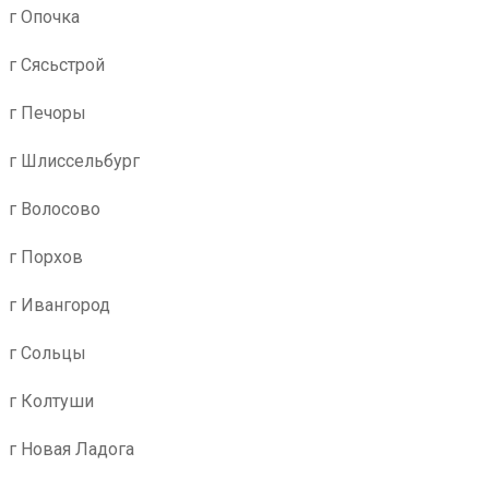
г Опочка
г Сясьстрой
г Печоры
г Шлиссельбург
г Волосово
г Порхов
г Ивангород
г Сольцы
г Колтуши
г Новая Ладога