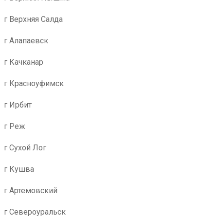
г Верхняя Салда
г Алапаевск
г Качканар
г Красноуфимск
г Ирбит
г Реж
г Сухой Лог
г Кушва
г Артемовский
г Североуральск