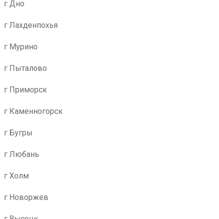
г Дно
г Лахденпохья
г Мурино
г Пыталово
г Приморск
г Каменногорск
г Бугры
г Любань
г Холм
г Новоржев
г Высоцк