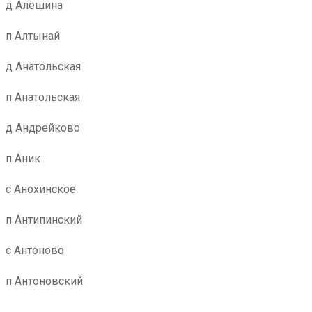
д Алёшина
п Алтынай
д Анатольская
п Анатольская
д Андрейково
п Аник
с Анохинское
п Антипинский
с Антоново
п Антоновский