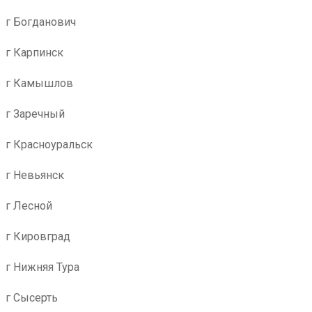
г Богданович
г Карпинск
г Камышлов
г Заречный
г Красноуральск
г Невьянск
г Лесной
г Кировград
г Нижняя Тура
г Сысерть