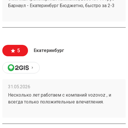
Барнаул - Екатеринбург Бюджетно, быстро за 2-3
дня везут всегда. Сотрудники компетентные, очень
вежливые, работаю не первый год, ни одного
плохого и неприятного момента не могу вспомнить.
5
Екатеринбург
31.05.2026
Несколько лет работаем с компаний vozovoz , и
всегда только положительные впечатления.
Особенно хотелось бы отметить скорость доставки,
удобное приложение и чат бот в telegram , где
можно посмотреть всю интересующую