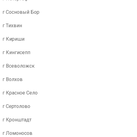
г Сосновый Бор
г Тихвин
г Кириши
г Кингисепп
г Всеволожск
г Волхов
г Красное Село
г Сертолово
г Кронштадт
г Ломоносов