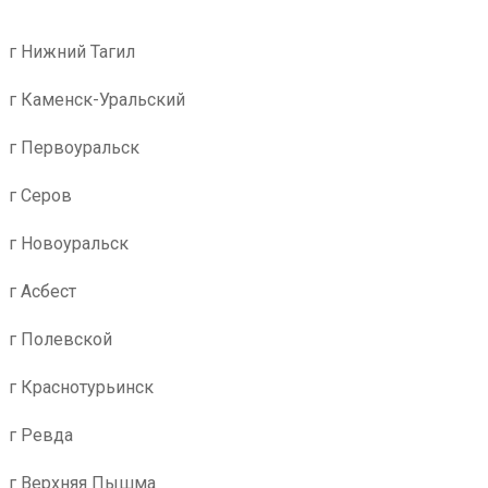
г Нижний Тагил
г Каменск-Уральский
г Первоуральск
г Серов
г Новоуральск
г Асбест
г Полевской
г Краснотурьинск
г Ревда
г Верхняя Пышма