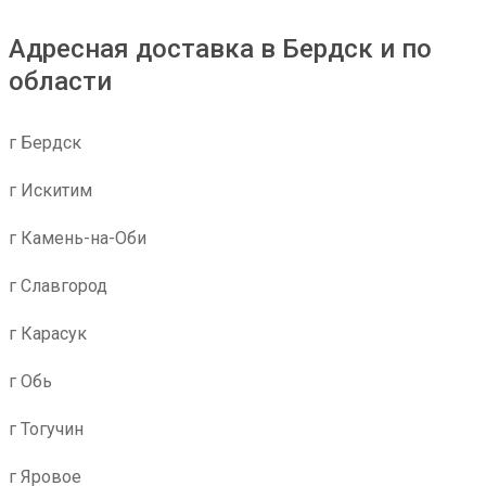
Адресная доставка в Бердск и по
области
г Бердск
г Искитим
г Камень-на-Оби
г Славгород
г Карасук
г Обь
г Тогучин
г Яровое