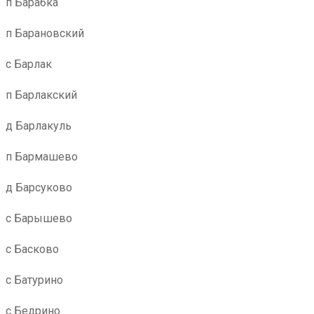
п Барабка
п Барановский
с Барлак
п Барлакский
д Барлакуль
п Бармашево
д Барсуково
с Барышево
с Басково
с Батурино
с Бедрино