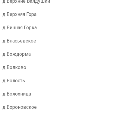
д Верхние Валдушки
д Верхняя Гора
д Винная Горка
д Власьевское
д Вождорма
д Волково
д Волость
д Волохница
д Вороновское