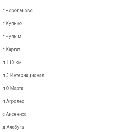
г Черепаново
г Купино
г Чулым
г Каргат
п 113 км
п 3 Интернационал
п 8 Марта
п Агролес
с Аксениха
д Алабуга