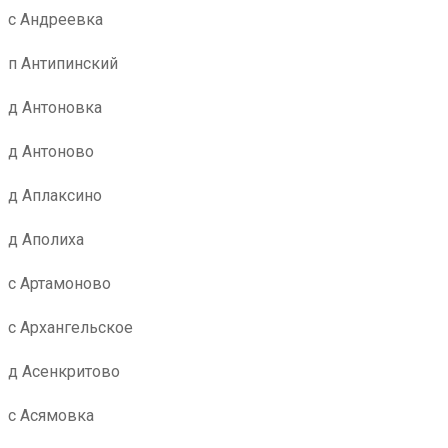
с Андреевка
п Антипинский
д Антоновка
д Антоново
д Аплаксино
д Аполиха
с Артамоново
с Архангельское
д Асенкритово
с Асямовка