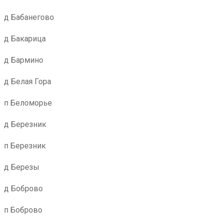
д Бабанегово
д Бакарица
д Бармино
д Белая Гора
п Беломорье
д Березник
п Березник
д Березы
д Боброво
п Боброво