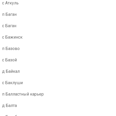
с Аткуль
п Баган
с Баган
с Бажинск
п Базово
с Базой
д Байкал
с Баклуши
п Балластный карьер
д Балта