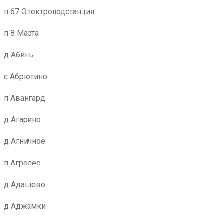
п 67 Электроподстанция
п 8 Марта
д Абинь
с Абрютино
п Авангард
д Агарино
д Агничное
п Агролес
д Адашево
д Аджамки