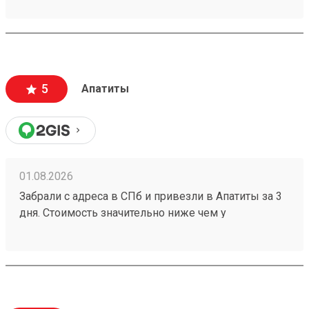
хорошо. Сотрудники вежливые, всегда помогут
подскажут как лучше упаковать. Заказы
оформляют и выдают быстро. Советую всем!
5
Апатиты
01.08.2026
Забрали с адреса в СПб и привезли в Апатиты за 3
дня. Стоимость значительно ниже чем у
конкурентов. Нет очередей на выдаче . Своя
эстакада. В общем теперь работаю только с этой
компанией! Номер заказа 260691900.