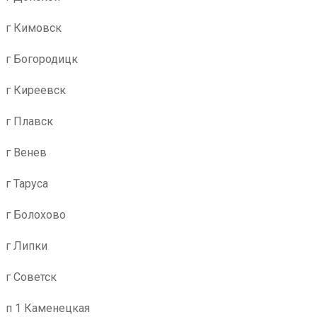
г Кимовск
г Богородицк
г Киреевск
г Плавск
г Венев
г Таруса
г Болохово
г Липки
г Советск
п 1 Каменецкая