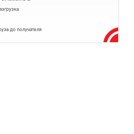
азгрузка
руза до получателя