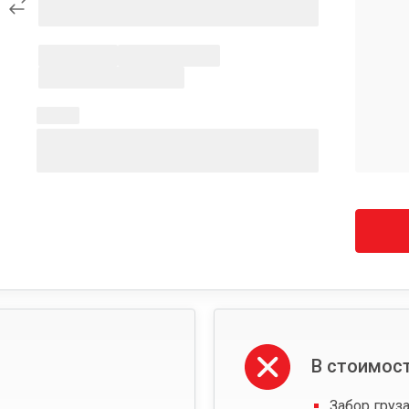
В стоимост
Забор груза