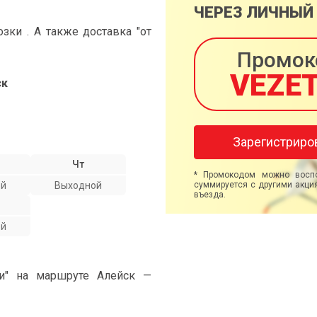
ЧЕРЕЗ ЛИЧНЫЙ
ки . А также доставка "от
Промок
VEZE
ск
Зарегистриро
Чт
* Промокодом можно воспо
ой
Выходной
суммируется с другими акция
въезда.
ой
ми" на маршруте Алейск —