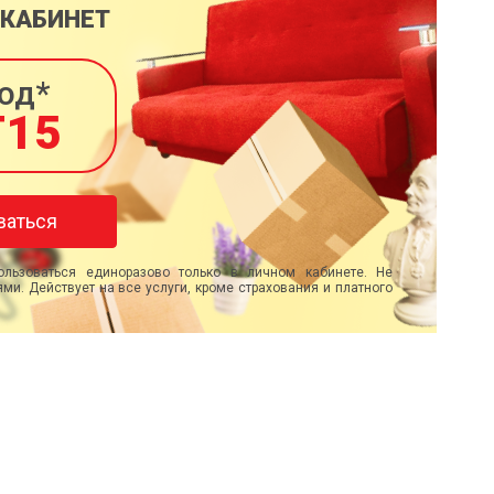
 КАБИНЕТ
од*
T15
ваться
льзоваться единоразово только в личном кабинете. Не
ми. Действует на все услуги, кроме страхования и платного