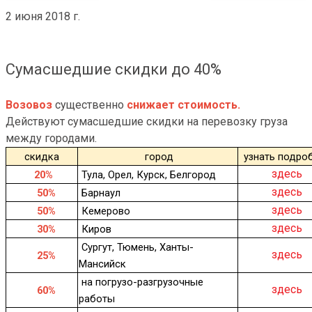
2 июня 2018 г.
Сумасшедшие скидки до 40%
Возовоз
существенно
снижает стоимость.
Действуют сумаcшедшие скидки на перевозку груза
между городами.
скидка
город
узнать подро
здесь
20%
Тула, Орел, Курск, Белгород
здесь
50%
Барнаул
здесь
50%
Кемерово
здесь
30%
Киров
Сургут, Тюмень, Ханты-
здесь
25%
Мансийск
на погрузо-разгрузочные
здесь
60%
работы