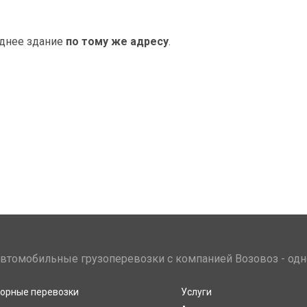
еднее здание
по тому же адресу
.
втомобильные грузоперевозки с компанией Возовоз - одн
орные перевозки
Услуги